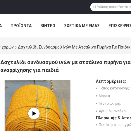
Α
ΠΡΟΪΌΝΤΑ
ΒΊΝΤΕΟ
ΣΧΕΤΙΚΆ ΜΕ ΕΜΆΣ
ΕΠΙΣΚΈΨΕΙ
ΤΕ ΜΑΖΊ ΜΑΣ
ΝΈΑ
ΌΛΕΣ ΟΙ ΠΕΡΙΠΤΏΣΕΙΣ
ν χαρών
Δαχτυλίδι Συνδυασμού Ινών Με Ατσάλινο Πυρήνα Για Παιδι
Δαχτυλίδι συνδυασμού ινών με ατσάλινο πυρήνα γι
αναρρίχησης για παιδιά
Λεπτομέρειες:
Τόπος καταγωγής:
Μάρκα:
Πιστοποίηση:
Αριθμό μοντέλου:
Πληρωμής & Αποσ
Ποσότητα παραγγελ