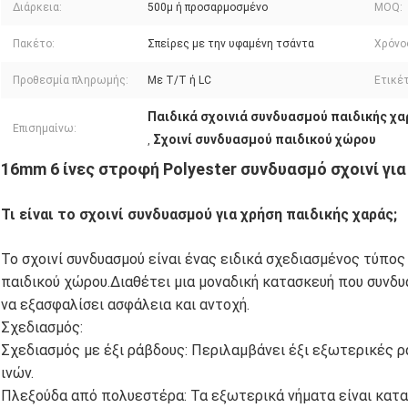
Διάρκεια:
500μ ή προσαρμοσμένο
MOQ:
Πακέτο:
Σπείρες με την υφαμένη τσάντα
Χρόνο
Προθεσμία πληρωμής:
Με T/T ή LC
Ετικέτ
Παιδικά σχοινιά συνδυασμού παιδικής χα
Επισημαίνω:
Σχοινί συνδυασμού παιδικού χώρου
,
16mm 6 ίνες στροφή Polyester συνδυασμό σχοινί γι
Τι είναι το σχοινί συνδυασμού για χρήση παιδικής χαράς;
Το σχοινί συνδυασμού είναι ένας ειδικά σχεδιασμένος τύπος
παιδικού χώρου.Διαθέτει μια μοναδική κατασκευή που συνδυά
να εξασφαλίσει ασφάλεια και αντοχή.
Σχεδιασμός:
Σχεδιασμός με έξι ράβδους: Περιλαμβάνει έξι εξωτερικές 
ινών.
Πλεξούδα από πολυεστέρα: Τα εξωτερικά νήματα είναι κατ