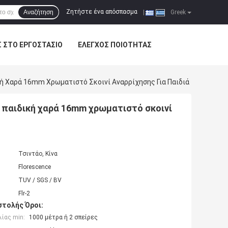
Ζητήστε ένα απόσπασμα
Αναζήτηση
|
Greek
Σ ΣΤΟ ΕΡΓΟΣΤΆΣΙΟ
ΈΛΕΓΧΟΣ ΠΟΙΌΤΗΤΑΣ
κή Χαρά 16mm Χρωματιστό Σκοινί Αναρρίχησης Για Παιδιά
α παιδική χαρά 16mm χρωματιστό σκοινί
Τσιντάο, Κίνα
Florescence
TUV / SGS / BV
Flr-2
τολής Όροι:
ίας min:
1000 μέτρα ή 2 σπείρες