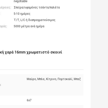
negotiable
μέρειες:
Σπείρα/υφαμένες τσάντα/παλέτα
:
5-10 ημέρες
T/T, L/C ή διαπραγματεύσιμος
οράς:
5000 μέτρα ανά ημέρα
ική χαρά 16mm χρωματιστό σκοινί
Μαύρο, Μπλε, Κίτρινο, Πορτοκαλί, Μπεζ
:
6x7