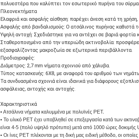
πολυεστέρα που καλύπτει τον εσωτερικό πυρήνα του σύρμα
Πλεονεκτήματα
Ελαφριά και ασφαλής αίσθηση: παρέχει άνεση κατά τη χρήση,
Ασφαλής από βανδαλισμούς: Ο ατσάλινος πυρήνας καθιστά το
Υψηλή αντοχή: Σχεδιάστηκε για να αντέχει σε βαριά φορτία κ
Σταθεροποιημένο από την υπεριώδη ακτινοβολία: προσφέρει
εξασφαλίζοντας μακροζωία σε εξωτερικά περιβάλλοντα.
Προδιαγραφές:
Διάμετρος: 2,7 mm νήματα σχοινιού από χάλυβα.
Τύπος κατασκευής: 6X8, με αναφορά του αριθμού των νημάτω
Τα συνδυασμένα σχοινιά είναι ιδανικά για διάφορους εξοπλι
ασφάλειας, αντοχής και αντοχής.
Χαρακτηριστικά
• Ατσάλινα νήματα καλυμμένα με πολυϊνές PET.
• Το υλικό PET έχει υποβληθεί σε επεξεργασία κατά των ακτιν
είναι 4-5 (πολύ υψηλό πρότυπο) μετά από 1000 ώρες δοκιμής 
• Οι ίνες PET πλέκονται με τη δική μας ειδική μέθοδο, οι οποίε