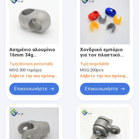
Ασημένιο αλουμίνιο
Χονδρικό εμπόριο
16mm 34g
για τον πλαστικό
συνδετήρων
συνδετήρα σχοινιών
Τιμή:
discuss personally
Τιμή:
negotiable
σχοινιών παιδικών
εξαρτημάτων
MOQ:
300 τεμάχια
MOQ:
200pcs
χαρών σχοινιών
παιδικών χαρών
διαγώνιο
16mm
Λάβετε την πιο πρόσφατη τιμή
Λάβετε την πιο πρόσφατη τιμή
Επικοινωνήστε
Επικοινωνήστε
Αρχική Σελίδα
Προϊόντα
Βίντεο