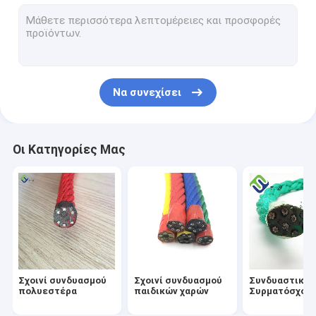
Σχοινί UHMWPE 12 σκελών
Σχοινί pp 8 κλώνων
νάιλον σχοινί πρόσδεσης
Να συνεχίσει
Σχοινί από πολυεστέρα 8 κλώνων
νάιλον σχοινί 3 κλώνων
Οι Κατηγορίες Μας
Διχτυωτή κούνια παιδικής χαράς
παιδική χαρά αιώρα κούνια
Γέφυρα σχοινιών παιδικών χαρών
Συνδετήρας σχοινιών παιδικών χαρών
Σχοινί συνδυασμού
Σχοινί συνδυασμού
Συνδυαστικό
Παιδική χαρά που αναρριχείται στο δίκτυο
πολυεστέρα
παιδικών χαρών
Συρματόσχοιν