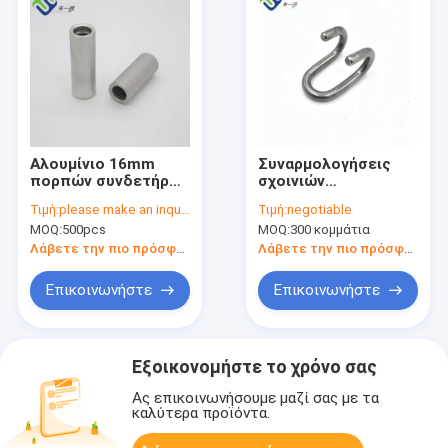
Αλουμίνιο 16mm
Συναρμολογήσεις
πορπών συνδετήρων
σχοινιών
σχοινιών παιδικών
ανοξείδωτου
Τιμή:
please make an inquiry
Τιμή:
negotiable
χαρών καλωδίων
παιδικών χαρών
MOQ:
500pcs
MOQ:
300 κομμάτια
σχοινιών καλωδίων
16mm διπλός
συνδετήρας γάντζων
Λάβετε την πιο πρόσφατη τιμή
Λάβετε την πιο πρόσφατη τιμή
Επικοινωνήστε
Επικοινωνήστε
Εξοικονομήστε το χρόνο σας
Ας επικοινωνήσουμε μαζί σας με τα
καλύτερα προϊόντα.