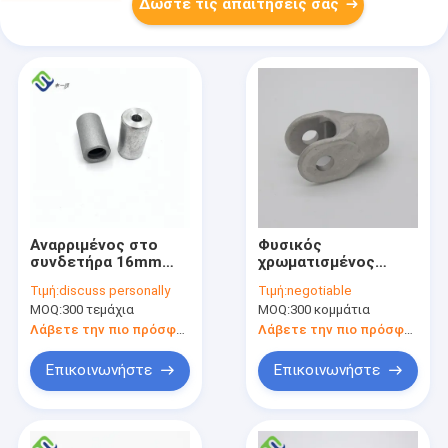
Δώστε τις απαιτήσεις σας
Αναρριμένος στο
Φυσικός
συνδετήρα 16mm
χρωματισμένος
αλουμίνιο 6063
συνδετήρας αργιλίου
Τιμή:
discuss personally
Τιμή:
negotiable
σχοινιών παιδικών
Τ 16mm
MOQ:
300 τεμάχια
MOQ:
300 κομμάτια
χαρών δικτύου
συναρμολογήσεις
πόρπες σχοινιών
εξαρτημάτων
Λάβετε την πιο πρόσφατη τιμή
Λάβετε την πιο πρόσφατη τιμή
σχοινιών
συνδυασμού
Επικοινωνήστε
Επικοινωνήστε