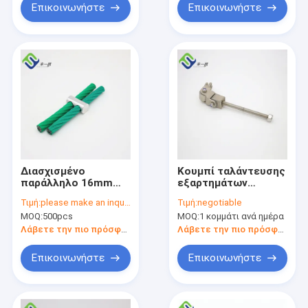
Επικοινωνήστε
Επικοινωνήστε
Διασχισμένο
Κουμπί ταλάντευσης
παράλληλο 16mm
εξαρτημάτων
σχοινιών παιδικών
παιδικών χαρών
Τιμή:
please make an inquiry
Τιμή:
negotiable
χαρών καλωδίων
ταλάντευσης
MOQ:
500pcs
MOQ:
1 κομμάτι ανά ημέρα
αλουμίνιο
φωλιών πουλιών με
συνδετήρων
την αλυσίδα
Λάβετε την πιο πρόσφατη τιμή
Λάβετε την πιο πρόσφατη τιμή
Επικοινωνήστε
Επικοινωνήστε