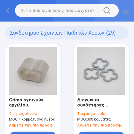
Συνδετήρας Σχοινιών Παιδικών Χαρών
(29)
Crimp σχοινιών
Διαγώνιοι
αργιλίου
συνδετήρες
συνδετήρων
σχοινιών μετάλλων
Τιμή:
negotiable
Τιμή:
negotiable
σχοινιών παιδικών
παιδικών χαρών
MOQ:
1 κομμάτι ανά ημέρα
MOQ:
300 κομμάτια
χαρών 16mm
16mm αργίλιο για
ασημένιοι
την αναρρίχηση του
Λάβετε την πιο πρόσφατη τιμή
Λάβετε την πιο πρόσφατη τιμή
συνδετήρες
δικτύου φορτίου