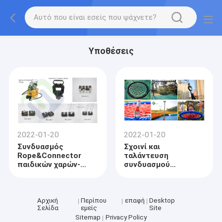
Υποθέσεις
2022-01-20
2022-01-20
Συνδυασμός
Σχοινί και
Rope&Connector
ταλάντευση
παιδικών χαρών-
συνδυασμού
Σύνολο μηχανών και
Florescence που
κύβων Τύπου
στέλνονται στον
πελάτη της ΕΕ
Αρχική
Περίπου
επαφή
Desktop
Σελίδα
εμείς
Site
Sitemap
Privacy Policy