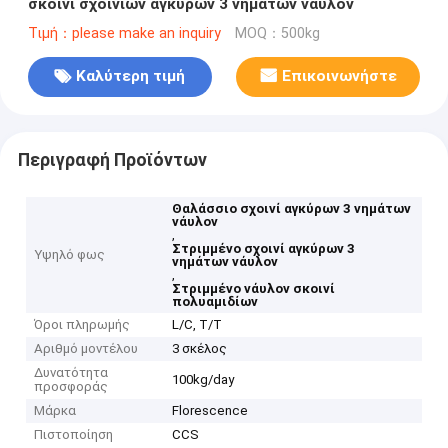
σκοινί σχοινιών αγκύρων 3 νημάτων νάυλον
Τιμή：please make an inquiry
MOQ：500kg
Καλύτερη τιμή
Επικοινωνήστε
Περιγραφή Προϊόντων
Θαλάσσιο σχοινί αγκύρων 3 νημάτων
νάυλον
,
Στριμμένο σχοινί αγκύρων 3
Υψηλό φως
νημάτων νάυλον
,
Στριμμένο νάυλον σκοινί
πολυαμιδίων
Όροι πληρωμής
L/C, T/T
Αριθμό μοντέλου
3 σκέλος
Δυνατότητα
100kg/day
προσφοράς
Μάρκα
Florescence
Πιστοποίηση
CCS