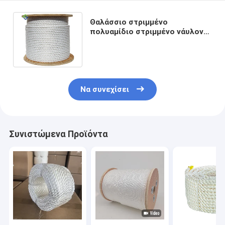
Θαλάσσιο στριμμένο
πολυαμίδιο στριμμένο νάυλον
σκοινί σχοινιών αγκύρων 3
νημάτων νάυλον
Να συνεχίσει
Συνιστώμενα Προϊόντα