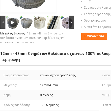
Τιμή:
Συσκευασία λεπτο
Χρόνος παράδοσης
Όροι πληρωμής:
Δυνατότητα προσφ
Μεγάλες Εικόνας :
12mm - 48mm 3 νημάτων
Επικοινωνία
θαλάσσιο σχοινιών 100% πολυαμιδίων σχοινί
πρόσδεσης ινών νάυλον
12mm - 48mm 3 νημάτων θαλάσσιο σχοινιών 100% πολυαμι
περιγραφή
Όνομα προϊόντων:
νάιλον σχοινί πρόσδεσης
Υλικό:
Μέγεθος:
12mm48mm
Χρώμα
Δομή:
3 σκέλος
MOQ:
Χρόνος παράδοσης:
10-15 ημέρες
Πιστοπ