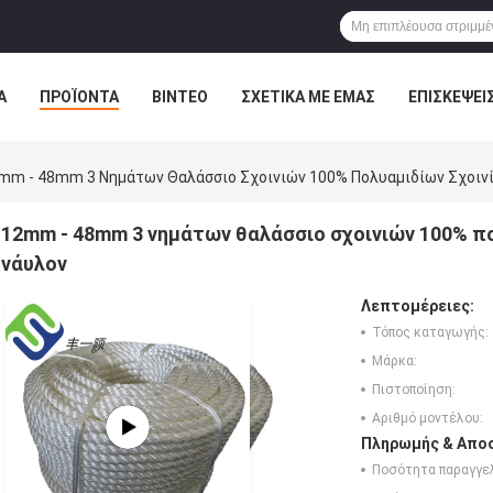
Α
ΠΡΟΪΌΝΤΑ
ΒΊΝΤΕΟ
ΣΧΕΤΙΚΆ ΜΕ ΕΜΆΣ
ΕΠΙΣΚΈΨΕΙ
ΤΕ ΜΑΖΊ ΜΑΣ
ΝΈΑ
ΌΛΕΣ ΟΙ ΠΕΡΙΠΤΏΣΕΙΣ
mm - 48mm 3 Νημάτων Θαλάσσιο Σχοινιών 100% Πολυαμιδίων Σχοινί
12mm - 48mm 3 νημάτων θαλάσσιο σχοινιών 100% π
νάυλον
Λεπτομέρειες:
Τόπος καταγωγής:
Μάρκα:
Πιστοποίηση:
Αριθμό μοντέλου:
Πληρωμής & Αποσ
Ποσότητα παραγγελ