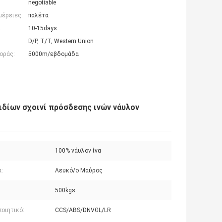
negotiable
μέρειες:
παλέτα
:
10-15days
D/P, T/T, Western Union
οράς:
5000m/εβδομάδα
δίων σχοινί πρόσδεσης ινών νάυλον
100% νάυλον ίνα
:
Λευκό/ο Μαύρος
500kgs
οιητικό:
CCS/ABS/DNVGL/LR