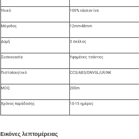
Υλικό
100% νάυλον ίνα
Μέγεθος
12mm48mm
Δομή
3 σκέλος
Συσκευασία
Υφαμένες τσάντες
Πιστοποιητικό
CCS/ABS/DNVGL/LR/NK
MOQ
200m
Χρόνος παράδοσης
10-15 ημέρες
Εικόνες λεπτομέρειας