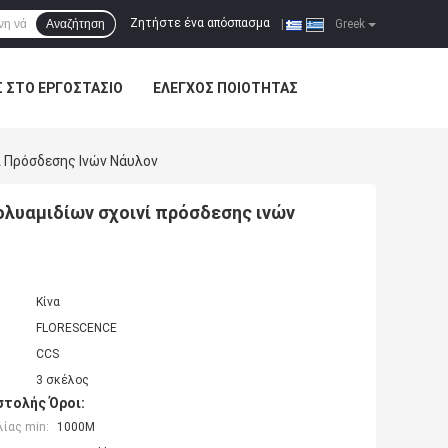
Ζητήστε ένα απόσπασμα
Αναζήτηση
|
Greek
Σ ΣΤΟ ΕΡΓΟΣΤΆΣΙΟ
ΈΛΕΓΧΟΣ ΠΟΙΌΤΗΤΑΣ
 Πρόσδεσης Ινών Νάυλον
ολυαμιδίων σχοινί πρόσδεσης ινών
Κίνα
FLORESCENCE
CCS
3 σκέλος
τολής Όροι:
ίας min:
1000M