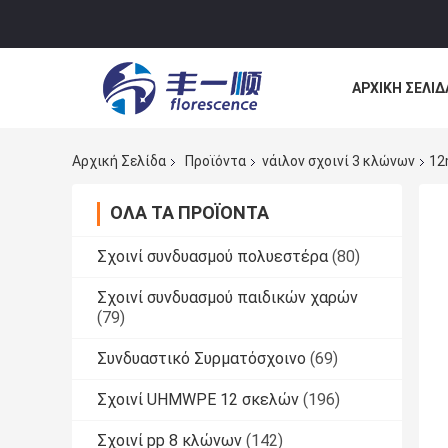
ΑΡΧΙΚΉ ΣΕΛΊΔ
ΕΠΙΚΟΙΝΩΝΉΣ
Αρχική Σελίδα
Προϊόντα
νάιλον σχοινί 3 κλώνων
12
ΌΛΑ ΤΑ ΠΡΟΪΌΝΤΑ
Σχοινί συνδυασμού πολυεστέρα
(80)
Σχοινί συνδυασμού παιδικών χαρών
(79)
Συνδυαστικό Συρματόσχοινο
(69)
Σχοινί UHMWPE 12 σκελών
(196)
Σχοινί pp 8 κλώνων
(142)