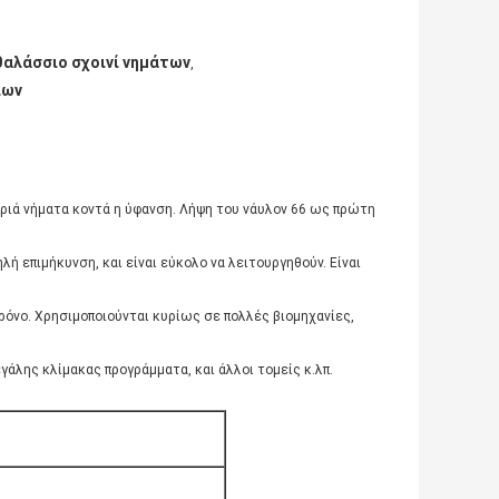
θαλάσσιο σχοινί νημάτων
,
ίων
κριά νήματα κοντά η ύφανση. Λήψη του νάυλον 66 ως πρώτη
λή επιμήκυνση, και είναι εύκολο να λειτουργηθούν. Είναι
ρόνο. Χρησιμοποιούνται κυρίως σε πολλές βιομηχανίες,
γάλης κλίμακας προγράμματα, και άλλοι τομείς κ.λπ.