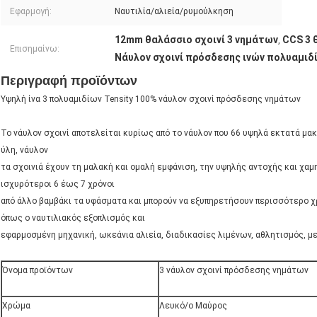
Εφαρμογή:
Ναυτιλία/αλιεία/ρυμούλκηση
12mm θαλάσσιο σχοινί 3 νημάτων
CCS 3 
,
Επισημαίνω:
Νάυλον σχοινί πρόσδεσης ινών πολυαμιδ
Περιγραφή προϊόντων
Υψηλή ίνα 3 πολυαμιδίων Tensity 100% νάυλον σχοινί πρόσδεσης νημάτων
Το νάυλον σχοινί αποτελείται κυρίως από το νάυλον που 66 υψηλά εκτατά μα
ύλη, νάυλον
τα σχοινιά έχουν τη μαλακή και ομαλή εμφάνιση, την υψηλής αντοχής και χαμη
ισχυρότεροι 6 έως 7 χρόνοι
από άλλο βαμβάκι τα υφάσματα και μπορούν να εξυπηρετήσουν περισσότερο χ
όπως ο ναυτιλιακός εξοπλισμός και
εφαρμοσμένη μηχανική, ωκεάνια αλιεία, διαδικασίες λιμένων, αθλητισμός, με
Όνομα προϊόντων
3 νάυλον σχοινί πρόσδεσης νημάτων
Χρώμα
Λευκό/ο Μαύρος