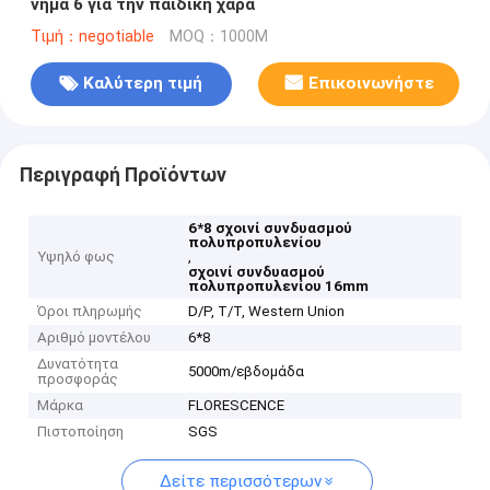
νήμα 6 για την παιδική χαρά
Τιμή：negotiable
MOQ：1000M
Καλύτερη τιμή
Επικοινωνήστε
Περιγραφή Προϊόντων
6*8 σχοινί συνδυασμού
πολυπροπυλενίου
Υψηλό φως
,
σχοινί συνδυασμού
πολυπροπυλενίου 16mm
Όροι πληρωμής
D/P, T/T, Western Union
Αριθμό μοντέλου
6*8
Δυνατότητα
5000m/εβδομάδα
προσφοράς
Μάρκα
FLORESCENCE
Πιστοποίηση
SGS
Δείτε περισσότερων