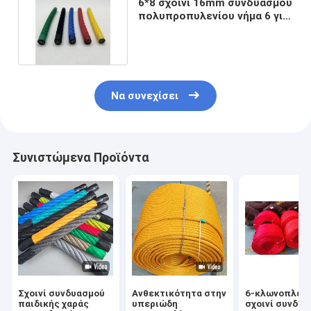
6*8 σχοινί 16mm συνδυασμού
πολυπροπυλενίου νήμα 6 για
την παιδική χαρά
Να συνεχίσει
Συνιστώμενα Προϊόντα
Σχοινί συνδυασμού
Ανθεκτικότητα στην
6-κλωνοπλεγ
παιδικής χαράς
υπεριώδη
σχοινί συνδυ