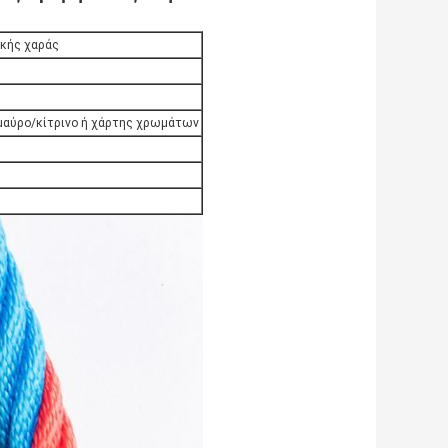
ικής χαράς
/μαύρο/κίτρινο ή χάρτης χρωμάτων