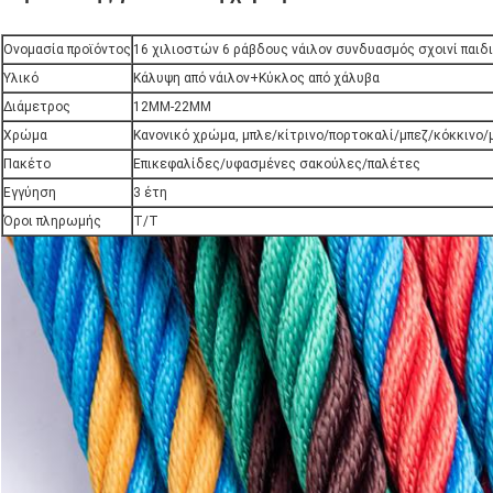
Ονομασία προϊόντος
16 χιλιοστών 6 ράβδους νάιλον συνδυασμός σχοινί παιδ
Υλικό
Κάλυψη από νάιλον+Κύκλος από χάλυβα
Διάμετρος
12MM-22MM
Χρώμα
Κανονικό χρώμα, μπλε/κίτρινο/πορτοκαλί/μπεζ/κόκκινο
Πακέτο
Επικεφαλίδες/υφασμένες σακούλες/παλέτες
Εγγύηση
3 έτη
Όροι πληρωμής
Τ/Τ