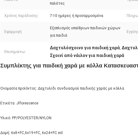
παλέτες
Χρόνος παράδοσης:
7-10 ημέρες ή προσαρμοσμένα
Πληρω
Εξοπλισμός υπαίθριων παιδικών χώρων
Εφαρμογή:
Εγγύη
για παιδιά
Δαχτυλόσχοινο για παιδική χαρά
Δαχτυλ
,
Επισημαίνω:
Σχοινί από νάιλον για παιδική χαρά
Συμπλέκτης για παιδική χαρά με κόλλα Κατασκευασ
Ονομασία προϊόντος: Δαχτυλίδι συνδυασμού παιδικής χαράς με κόλλα
Ετικέτα: JFlorescence
Υλικό: PP/POLYESTER/NYLON
Δομή: 6x8+FC,6x19+FC, 6x24+FC ect