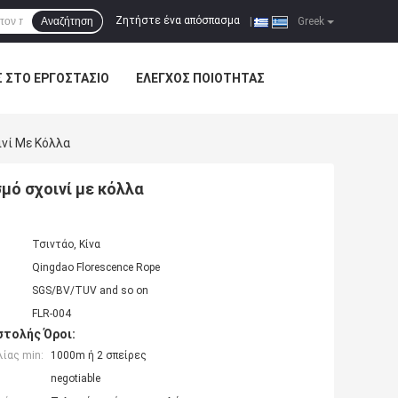
Ζητήστε ένα απόσπασμα
Αναζήτηση
|
Greek
Σ ΣΤΟ ΕΡΓΟΣΤΆΣΙΟ
ΈΛΕΓΧΟΣ ΠΟΙΌΤΗΤΑΣ
ινί Με Κόλλα
μό σχοινί με κόλλα
Τσιντάο, Κίνα
Qingdao Florescence Rope
SGS/BV/TUV and so on
FLR-004
τολής Όροι:
ίας min:
1000m ή 2 σπείρες
negotiable