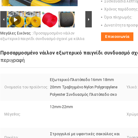
Συσκευασία λεπτο
Χρόνος παράδοσης
Όροι πληρωμής:
Δυνατότητα προσφ
Μεγάλες Εικόνας :
Προσαρμοσμένο νάιλον
Επικοινωνία
εξωτερικό παιγνίδι συνδυασμό σχοινί με κόλλα
Προσαρμοσμένο νάιλον εξωτερικό παιγνίδι συνδυασμό σχο
περιγραφή
Εξωτερικό Πλατόπεδο 16mm 18mm
Ονομασία του προϊόντος:
20mm Τραβηγμένο Nylon Polypropylene
Υλικό:
Polyester Συνδυασμός Πλατόπεδο σκο
12mm-22mm
Μέγεθος:
Χρώμα
Στρογγυλοί με υφαντικές σακούλες και
Πακέτο:
Τροπο