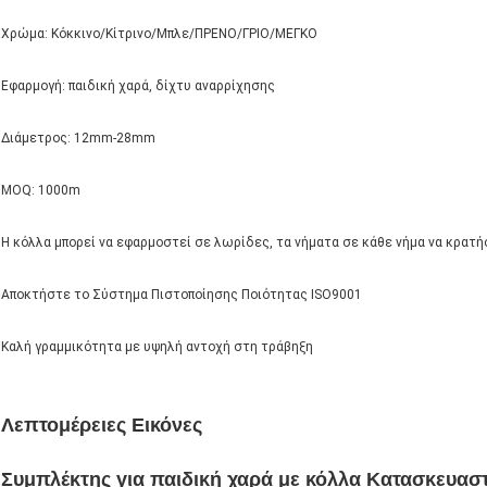
Χρώμα: Κόκκινο/Κίτρινο/Μπλε/ΠΡΕΝΟ/ΓΡΙΟ/ΜΕΓΚΟ
Εφαρμογή: παιδική χαρά, δίχτυ αναρρίχησης
Διάμετρος: 12mm-28mm
MOQ: 1000m
Η κόλλα μπορεί να εφαρμοστεί σε λωρίδες, τα νήματα σε κάθε νήμα να κρατή
Αποκτήστε το Σύστημα Πιστοποίησης Ποιότητας ISO9001
Καλή γραμμικότητα με υψηλή αντοχή στη τράβηξη
Λεπτομέρειες Εικόνες
Συμπλέκτης για παιδική χαρά με κόλλα Κατασκευασ