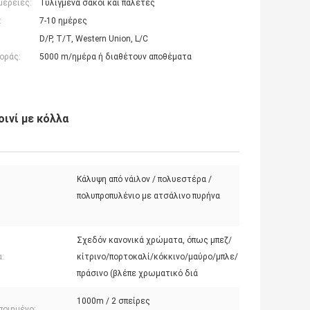
μέρειες:
Τυλιγμένα σάκοι και παλέτες
:
7-10 ημέρες
D/P, T/T, Western Union, L/C
οράς:
5000 m/ημέρα ή διαθέτουν αποθέματα
ινί με κόλλα
Κάλυψη από νάιλον / πολυεστέρα /
πολυπροπυλένιο με ατσάλινο πυρήνα
Σχεδόν κανονικά χρώματα, όπως μπεζ/
:
κίτρινο/πορτοκαλί/κόκκινο/μαύρο/μπλε/
πράσινο (βλέπε χρωματικό διά
1000m / 2 σπείρες
ποιημένο: