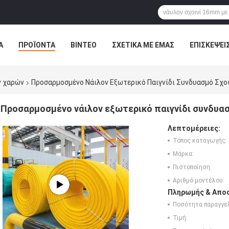
Α
ΠΡΟΪΌΝΤΑ
ΒΊΝΤΕΟ
ΣΧΕΤΙΚΆ ΜΕ ΕΜΆΣ
ΕΠΙΣΚΈΨΕΙ
ΤΕ ΜΑΖΊ ΜΑΣ
ΝΈΑ
ΌΛΕΣ ΟΙ ΠΕΡΙΠΤΏΣΕΙΣ
ν χαρών
Προσαρμοσμένο Νάιλον Εξωτερικό Παιγνίδι Συνδυασμό Σχο
Προσαρμοσμένο νάιλον εξωτερικό παιγνίδι συνδυασ
Λεπτομέρειες:
Τόπος καταγωγής:
Μάρκα:
Πιστοποίηση:
Αριθμό μοντέλου:
Πληρωμής & Αποσ
Ποσότητα παραγγελ
Τιμή: