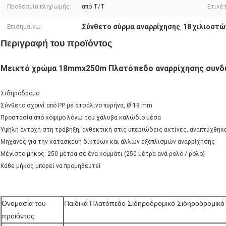
Προθεσμία πληρωμής:
από T/T
Ετικέτ
Σύνθετο σύρμα αναρρίχησης
18 χιλιοστώ
Επισημαίνω:
,
Περιγραφή του προϊόντος
Μεικτό χρώμα 18mmx250m Πλατόπεδο αναρρίχησης συνδυ
Σιδηρόδρομο
Σύνθετο σχοινί από PP με ατσάλινο πυρήνα, Ø 18 mm
Προστασία από κόψιμο λόγω του χάλυβα καλώδιο μέσα
Υψηλή αντοχή στη τράβηξη, ανθεκτική στις υπεριώδεις ακτίνες, αναπτύχθηκ
Μηχανές για την κατασκευή δικτύων και άλλων εξοπλισμών αναρρίχησης
Μέγιστο μήκος: 250 μέτρα σε ένα κομμάτι (250 μέτρα ανά ρολό / ρόλο)
Κάθε μήκος μπορεί να προμηθευτεί
Ονομασία του
Παιδικά Πλατόπεδο Σιδηροδρομικό Σιδηροδρομικό
προϊόντος