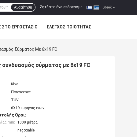
Ζητήστε ένα απόσπασμα
Αναζήτηση
|
Greek
Σ ΣΤΟ ΕΡΓΟΣΤΆΣΙΟ
ΈΛΕΓΧΟΣ ΠΟΙΌΤΗΤΑΣ
ασμός Σύρματος Με 6x19 FC
συνδυασμός σύρματος με 6x19 FC
Κίνα
Florescence
TUV
6X19 πυρήνας ινών
τολής Όροι:
ίας min:
1000 μέτρα
negotiable