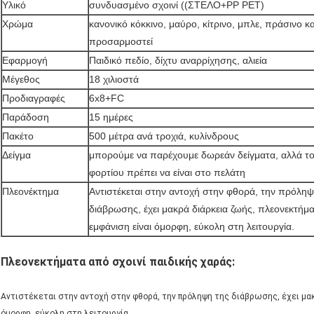
Υλικό
συνδυασμένο σχοινί ((ΣΤΕΛΟ+PP PET)
Χρώμα
κανονικό κόκκινο, μαύρο, κίτρινο, μπλε, πράσινο κ
προσαρμοστεί
Εφαρμογή
Παιδικό πεδίο, δίχτυ αναρρίχησης, αλιεία
Μέγεθος
18 χιλιοστά
Προδιαγραφές
6x8+FC
Παράδοση
15 ημέρες
Πακέτο
500 μέτρα ανά τροχιά, κυλίνδρους
Δείγμα
μπορούμε να παρέχουμε δωρεάν δείγματα, αλλά το
φορτίου πρέπει να είναι στο πελάτη
Πλεονέκτημα
Αντιστέκεται στην αντοχή στην φθορά, την πρόληψ
διάβρωσης, έχει μακρά διάρκεια ζωής, πλεονεκτήμ
εμφάνιση είναι όμορφη, εύκολη στη λειτουργία.
Πλεονεκτήματα από σχοινί παιδικής χαράς:
Αντιστέκεται στην αντοχή στην φθορά, την πρόληψη της διάβρωσης, έχει μα
όμορφη, εύκολη στη λειτουργία.