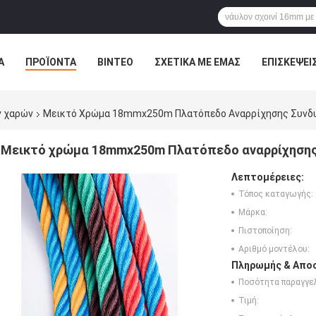
Α
ΠΡΟΪΌΝΤΑ
ΒΊΝΤΕΟ
ΣΧΕΤΙΚΆ ΜΕ ΕΜΆΣ
ΕΠΙΣΚΈΨΕΙ
ΤΕ ΜΑΖΊ ΜΑΣ
ΝΈΑ
ΌΛΕΣ ΟΙ ΠΕΡΙΠΤΏΣΕΙΣ
ν χαρών
Μεικτό Χρώμα 18mmx250m Πλατόπεδο Αναρρίχησης Συνδυ
Μεικτό χρώμα 18mmx250m Πλατόπεδο αναρρίχησης 
Λεπτομέρειες:
Τόπος καταγωγής:
Μάρκα:
Πιστοποίηση:
Αριθμό μοντέλου:
Πληρωμής & Αποσ
Ποσότητα παραγγελ
Τιμή: