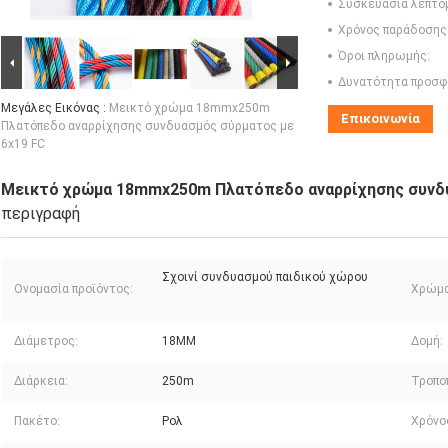
Συσκευασία λεπτο
Χρόνος παράδοσης
Όροι πληρωμής:
Δυνατότητα προσφ
Μεγάλες Εικόνας :
Μεικτό χρώμα 18mmx250m
Επικοινωνία
Πλατόπεδο αναρρίχησης συνδυασμός σύρματος με
6x19 FC
Μεικτό χρώμα 18mmx250m Πλατόπεδο αναρρίχησης συνδυ
περιγραφή
Σχοινί συνδυασμού παιδικού χώρου
Ονομασία προϊόντος:
Χρώμα
Διάμετρος:
18MM
Δομή:
Διάρκεια:
250m
Τροπο
Πακέτο:
Ρολ
Χρόνο