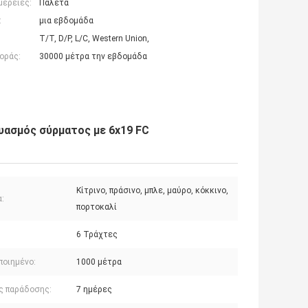
μέρειες:
Παλέτα
:
μια εβδομάδα
T/T, D/P, L/C, Western Union,
οράς:
30000 μέτρα την εβδομάδα
ασμός σύρματος με 6x19 FC
Κίτρινο, πράσινο, μπλε, μαύρο, κόκκινο,
:
πορτοκαλί
6 Τράχτες
ποιημένο:
1000 μέτρα
ς παράδοσης:
7 ημέρες