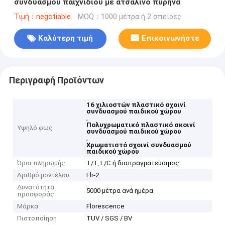
συνδυασμού παιχνιδιού με ατσάλινο πυρήνα
Τιμή：negotiable
MOQ：1000 μέτρα ή 2 σπείρες
Καλύτερη τιμή
Επικοινωνήστε
Περιγραφή Προϊόντων
16 χιλιοστών πλαστικό σχοινί
συνδυασμού παιδικού χώρου
,
Πολυχρωματικό πλαστικό σκοινί
Υψηλό φως
συνδυασμού παιδικού χώρου
,
Χρωματιστό σχοινί συνδυασμού
παιδικού χώρου
Όροι πληρωμής
T/T, L/C ή διαπραγματεύσιμος
Αριθμό μοντέλου
Flr-2
Δυνατότητα
5000 μέτρα ανά ημέρα
προσφοράς
Μάρκα
Florescence
Πιστοποίηση
TUV / SGS / BV