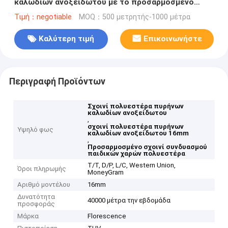
καλωδίων ανοξείδωτου με το προσαρμοσμένο
χρώμα
Τιμή：negotiable
MOQ：500 μετρητής-1000 μέτρα
Καλύτερη τιμή
Επικοινωνήστε
Περιγραφή Προϊόντων
Σχοινί πολυεστέρα πυρήνων
καλωδίων ανοξείδωτου
,
σχοινί πολυεστέρα πυρήνων
Υψηλό φως
καλωδίων ανοξείδωτου 16mm
,
Προσαρμοσμένο σχοινί συνδυασμού
παιδικών χαρών πολυεστέρα
T/T, D/P, L/C, Western Union,
Όροι πληρωμής
MoneyGram
Αριθμό μοντέλου
16mm
Δυνατότητα
40000 μέτρα την εβδομάδα
προσφοράς
Μάρκα
Florescence