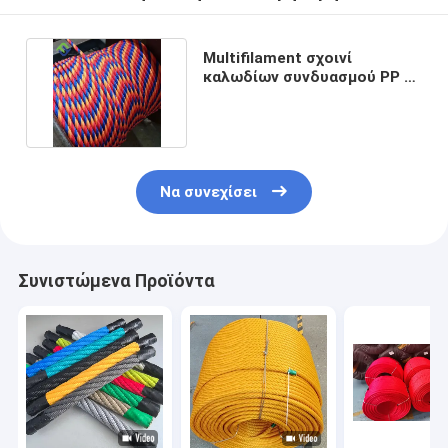
Multifilament σχοινί
καλωδίων συνδυασμού PP 6
νήμα με τον πυρήνα ινών
Να συνεχίσει
Συνιστώμενα Προϊόντα