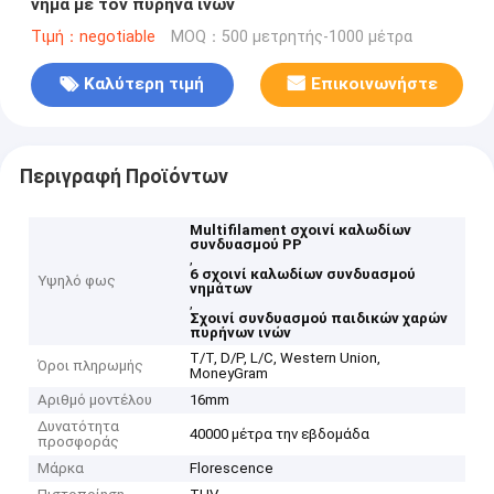
νήμα με τον πυρήνα ινών
Τιμή：negotiable
MOQ：500 μετρητής-1000 μέτρα
Καλύτερη τιμή
Επικοινωνήστε
Περιγραφή Προϊόντων
Multifilament σχοινί καλωδίων
συνδυασμού PP
,
6 σχοινί καλωδίων συνδυασμού
Υψηλό φως
νημάτων
,
Σχοινί συνδυασμού παιδικών χαρών
πυρήνων ινών
T/T, D/P, L/C, Western Union,
Όροι πληρωμής
MoneyGram
Αριθμό μοντέλου
16mm
Δυνατότητα
40000 μέτρα την εβδομάδα
προσφοράς
Μάρκα
Florescence