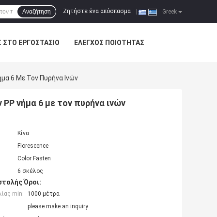
Ζητήστε ένα απόσπασμα
Αναζήτηση
|
Greek
Σ ΣΤΟ ΕΡΓΟΣΤΆΣΙΟ
ΈΛΕΓΧΟΣ ΠΟΙΌΤΗΤΑΣ
μα 6 Με Τον Πυρήνα Ινών
PP νήμα 6 με τον πυρήνα ινών
Κίνα
Florescence
Color Fasten
6 σκέλος
τολής Όροι:
ίας min:
1000 μέτρα
please make an inquiry