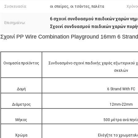
Συσκευασία:
οι σπείρες, οι τσάντες, παλέτα
Χρόνο
6 σχοινί συνδυασμού παιδικών χαρών νη
Επισημαίνω:
Σχοινί συνδυασμού παιδικών χαρών πυρή
Σχοινί PP Wire Combination Playground 16mm 6 Strand 
Ονομασία προϊόντος
Συνδυασμένο σχοινί παιδικής χαράς εξωτερικού
σκελών
Δομή
6 Strand With FC
Διάμετρος
12mm-22mm
Μήκος
500 μέτρα ανά πηνί
Χρώμα
Ελέγξτε το χρωματολ