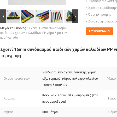
Συσκευασία λεπτο
Χρόνος παράδοσης
Όροι πληρωμής:
Δυνατότητα προσφ
Μεγάλες Εικόνας :
Σχοινί 16mm συνδυασμού
Επικοινωνία
παιδικών χαρών καλωδίων PP νήμα 6 με τον
πυρήνα ινών
Σχοινί 16mm συνδυασμού παιδικών χαρών καλωδίων PP νή
περιγραφή
Συνδυασμένο σχοινί παιδικής χαράς
Όνομα προϊόντων:
εξωτερικού χώρου πολυπροπυλενίου
Υλικό:
16mm 6 σκελών
Κόκκινο κίτρινο μπλε μαύρο μπεζ (που
Χρώμα:
Τύπος
προσαρμόζεται)
Μήκος:
500 μέτρα
Διάμε