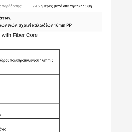
ς παράδοσης:
7-15 ημέρες μετά από την πληρωμή
μάτων
,
νων ινών
σχοινί καλωδίων 16mm PP
,
with Fiber Core
 χώρου πολυπροπυλενίου 16mm 6
ο
όγιο