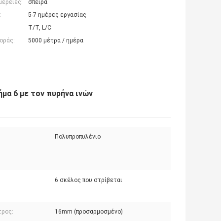
μέρειες:
σπείρα
:
5-7 ημέρες εργασίας
T/T, L/C
οράς:
5000 μέτρα / ημέρα
μα 6 με τον πυρήνα ινών
Πολυπροπυλένιο
6 σκέλος που στρίβεται
:
τρος:
16mm (προσαρμοσμένο)