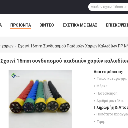
Α
ΠΡΟΪΌΝΤΑ
ΒΊΝΤΕΟ
ΣΧΕΤΙΚΆ ΜΕ ΕΜΆΣ
ΕΠΙΣΚΈΨΕΙ
ΤΕ ΜΑΖΊ ΜΑΣ
ΝΈΑ
ΌΛΕΣ ΟΙ ΠΕΡΙΠΤΏΣΕΙΣ
ν χαρών
Σχοινί 16mm Συνδυασμού Παιδικών Χαρών Καλωδίων PP Νή
Σχοινί 16mm συνδυασμού παιδικών χαρών καλωδίων 
Λεπτομέρειες:
Τόπος καταγωγής:
Μάρκα:
Πιστοποίηση:
Αριθμό μοντέλου:
Πληρωμής & Αποσ
Ποσότητα παραγγελ
Τιμή: