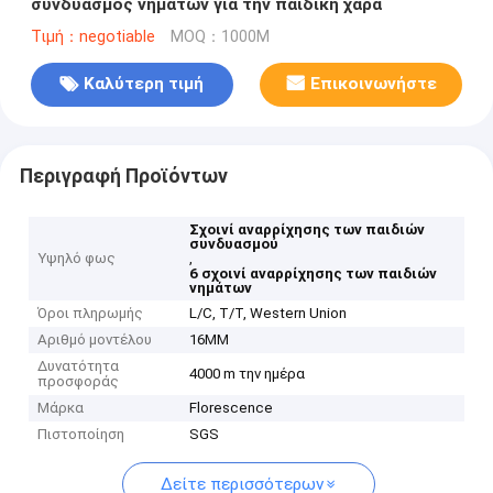
συνδυασμός νημάτων για την παιδική χαρά
Τιμή：negotiable
MOQ：1000M
Καλύτερη τιμή
Επικοινωνήστε
Περιγραφή Προϊόντων
Σχοινί αναρρίχησης των παιδιών
συνδυασμού
Υψηλό φως
,
6 σχοινί αναρρίχησης των παιδιών
νημάτων
Όροι πληρωμής
L/C, T/T, Western Union
Αριθμό μοντέλου
16MM
Δυνατότητα
4000 m την ημέρα
προσφοράς
Μάρκα
Florescence
Πιστοποίηση
SGS
Δείτε περισσότερων