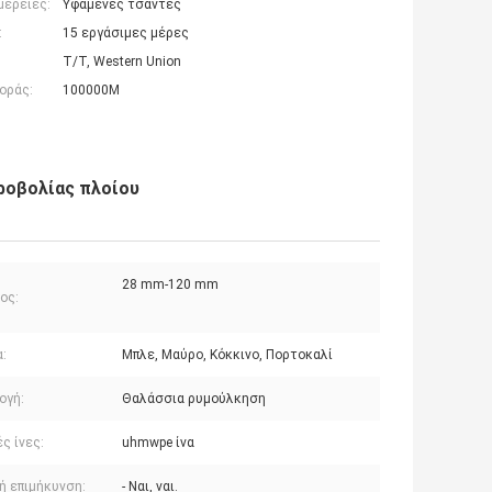
μέρειες:
Υφαμένες τσάντες
:
15 εργάσιμες μέρες
T/T, Western Union
οράς:
100000M
ροβολίας πλοίου
28 mm-120 mm
ος:
:
Μπλε, Μαύρο, Κόκκινο, Πορτοκαλί
ογή:
Θαλάσσια ρυμούλκηση
ς ίνες:
uhmwpe ίνα
ή επιμήκυνση:
- Ναι, ναι.