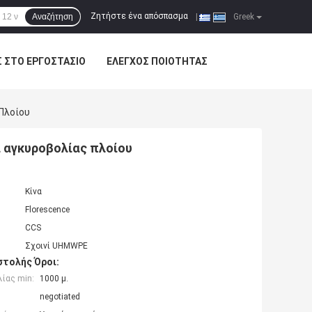
Ζητήστε ένα απόσπασμα
Αναζήτηση
|
Greek
Σ ΣΤΟ ΕΡΓΟΣΤΆΣΙΟ
ΈΛΕΓΧΟΣ ΠΟΙΌΤΗΤΑΣ
Πλοίου
 αγκυροβολίας πλοίου
Κίνα
Florescence
CCS
Σχοινί UHMWPE
τολής Όροι:
ίας min:
1000 μ.
negotiated