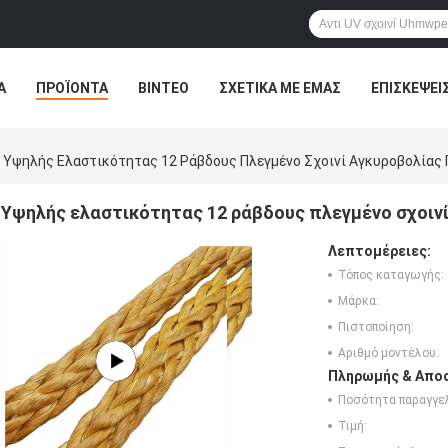
Α
ΠΡΟΪΌΝΤΑ
ΒΊΝΤΕΟ
ΣΧΕΤΙΚΆ ΜΕ ΕΜΆΣ
ΕΠΙΣΚΈΨΕΙ
ΤΕ ΜΑΖΊ ΜΑΣ
ΝΈΑ
ΌΛΕΣ ΟΙ ΠΕΡΙΠΤΏΣΕΙΣ
Υψηλής Ελαστικότητας 12 Ράβδους Πλεγμένο Σχοινί Αγκυροβολίας 
Υψηλής ελαστικότητας 12 ράβδους πλεγμένο σχοινί
Λεπτομέρειες:
Τόπος καταγωγής:
Μάρκα:
Πιστοποίηση:
Αριθμό μοντέλου:
Πληρωμής & Αποσ
Ποσότητα παραγγελ
Τιμή: