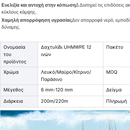
Ευελιξία και αντοχή στην κόπωση
∆ Διατηρεί τις επιδόσεις
κύκλους κάμψης.
Χαμηλή απορρόφηση υγρασίας
Δεν απορροφά νερό, εμποδί
δύναμης.
Ονομασία
Δαχτυλίδι UHMWPE 12
Πακέτο
του
ινών
προϊόντος
Χρώμα
Λευκό/Μαύρο/Κίτρινο/
MOQ
Παράσινο
Μέγεθος
6 mm-120 mm
Δείγμα
Διάρκεια
200m/220m
Πληρωμή