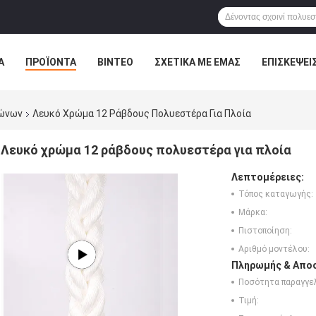
Α
ΠΡΟΪΌΝΤΑ
ΒΊΝΤΕΟ
ΣΧΕΤΙΚΆ ΜΕ ΕΜΆΣ
ΕΠΙΣΚΈΨΕΙ
ΤΕ ΜΑΖΊ ΜΑΣ
ΝΈΑ
ΌΛΕΣ ΟΙ ΠΕΡΙΠΤΏΣΕΙΣ
λώνων
Λευκό Χρώμα 12 Ράβδους Πολυεστέρα Για Πλοία
Λευκό χρώμα 12 ράβδους πολυεστέρα για πλοία
Λεπτομέρειες:
Τόπος καταγωγής:
Μάρκα:
Πιστοποίηση:
Αριθμό μοντέλου:
Πληρωμής & Αποσ
Ποσότητα παραγγελ
Τιμή: