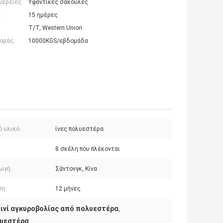
μέρειες:
Υφαντικές σακούλες
:
15 ημέρες
T/T, Western Union
οράς:
10000KGS/εβδομάδα
 υλικό:
ίνες πολυεστέρα
8 σκέλη που πλέκονται
ωγή:
Σάντονγκ, Κίνα
ση:
12 μήνες
ινί αγκυροβολίας από πολυεστέρα
,
λυεστέρα