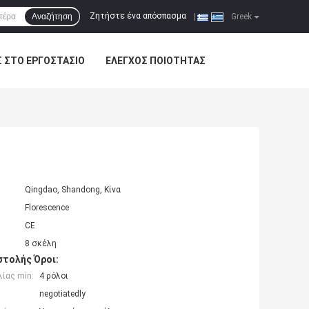
Ζητήστε ένα απόσπασμα
Αναζήτηση
|
Greek
Σ ΣΤΟ ΕΡΓΟΣΤΆΣΙΟ
ΈΛΕΓΧΟΣ ΠΟΙΌΤΗΤΑΣ
Qingdao, Shandong, Κίνα
Florescence
CE
8 σκέλη
τολής Όροι:
ίας min:
4 ρόλοι
negotiatedly