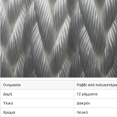
Ονομασία
Ραβδί από πολυεστέρα
Δομή
12 ράμματα
Υλικό
Δακρόν
Χρώμα
Λευκό