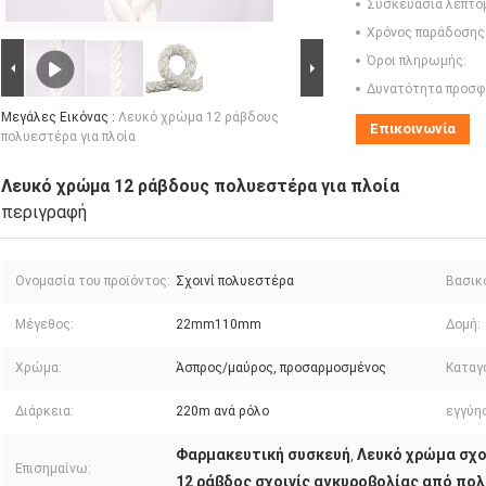
Συσκευασία λεπτο
Χρόνος παράδοσης
Όροι πληρωμής:
Δυνατότητα προσφ
Μεγάλες Εικόνας :
Λευκό χρώμα 12 ράβδους
Επικοινωνία
πολυεστέρα για πλοία
Λευκό χρώμα 12 ράβδους πολυεστέρα για πλοία
περιγραφή
Ονομασία του προϊόντος:
Σχοινί πολυεστέρα
Βασικό
Μέγεθος:
22mm110mm
Δομή:
Χρώμα:
Άσπρος/μαύρος, προσαρμοσμένος
Καταγ
Διάρκεια:
220m ανά ρόλο
εγγύη
Φαρμακευτική συσκευή
Λευκό χρώμα σχο
,
Επισημαίνω:
12 ράβδος σχοινίς αγκυροβολίας από πο