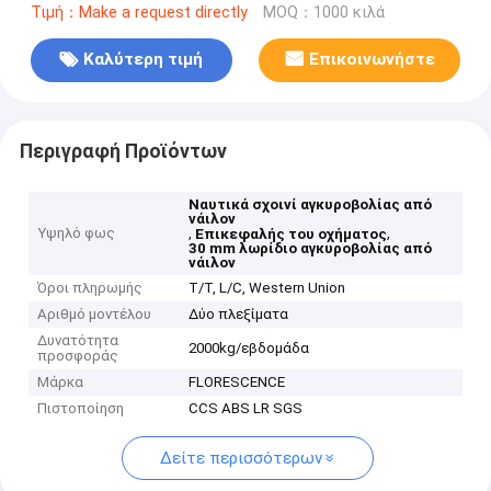
Τιμή：Make a request directly
MOQ：1000 κιλά
Καλύτερη τιμή
Επικοινωνήστε
Περιγραφή Προϊόντων
Ναυτικά σχοινί αγκυροβολίας από
νάιλον
Υψηλό φως
,
,
Επικεφαλής του οχήματος
30 mm λωρίδιο αγκυροβολίας από
νάιλον
Όροι πληρωμής
T/T, L/C, Western Union
Αριθμό μοντέλου
Δύο πλεξίματα
Δυνατότητα
2000kg/εβδομάδα
προσφοράς
Μάρκα
FLORESCENCE
Πιστοποίηση
CCS ABS LR SGS
Δείτε περισσότερων