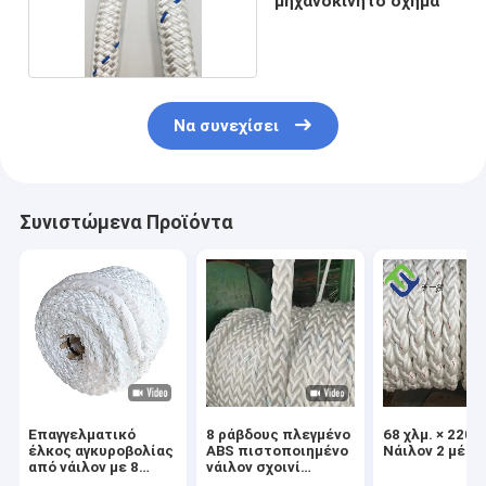
μηχανοκίνητο όχημα
Να συνεχίσει
Συνιστώμενα Προϊόντα
Επαγγελματικό
8 ράβδους πλεγμένο
68 χλμ. × 220 χ
έλκος αγκυροβολίας
ABS πιστοποιημένο
Νάιλον 2 μέτρ
από νάιλον με 8
νάιλον σχοινί
ίντσες,
αγκυροβολίας 220m