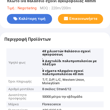
πλωτό ίνα θαλάσσιο σχοινί αγκυροβολίας 48mm
Τιμή：Negotiating
MOQ：220m/200m
Καλύτερη τιμή
Επικοινωνήστε
Περιγραφή Προϊόντων
48 χιλιοστών θαλάσσιο σχοινί
αγκυρώσεως
,
8 Δαχτυλίδι πολυπροπυλενίου με
Υψηλό φως
πλέξιμο
,
8 νήματα πλεγμένο σχοινί
πολυπροπυλενίου 48 mm
T/T, D/P, L/C, Western Union,
Όροι πληρωμής
MoneyGram
Αριθμό μοντέλου
8 σκέλος Strand/12
Δυνατότητα
50000 μέτρα την εβδομάδα
προσφοράς
Μάρκα
Florescence