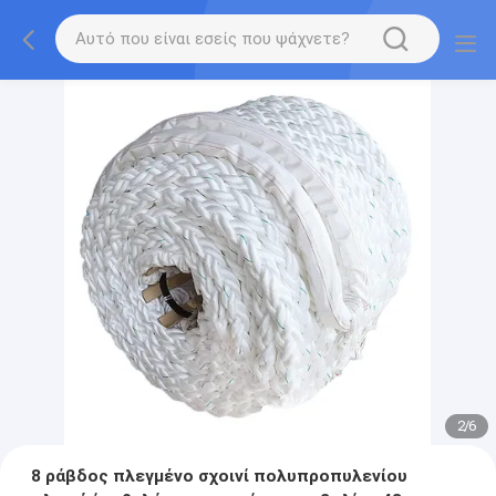
2
/
6
8 ράβδος πλεγμένο σχοινί πολυπροπυλενίου