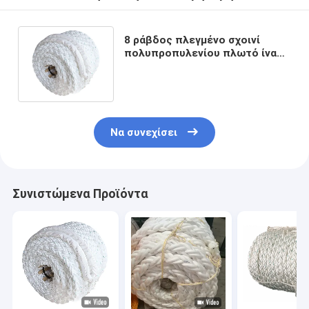
8 ράβδος πλεγμένο σχοινί
πολυπροπυλενίου πλωτό ίνα
θαλάσσιο σχοινί αγκυροβολίας
48mm
Να συνεχίσει
Συνιστώμενα Προϊόντα