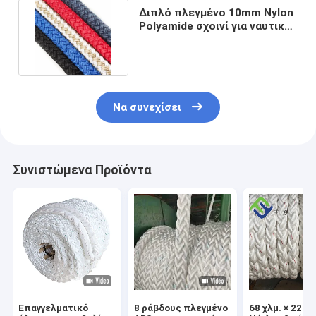
Διπλό πλεγμένο 10mm Nylon
Polyamide σχοινί για ναυτικό
σκάφος γιοτ πλοίο
Να συνεχίσει
Συνιστώμενα Προϊόντα
Επαγγελματικό
8 ράβδους πλεγμένο
68 χλμ. × 220 χ