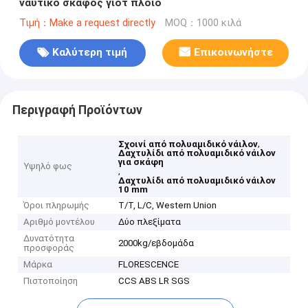
ναυτικό σκάφος γιοτ πλοίο
Τιμή：Make a request directly
MOQ：1000 κιλά
Καλύτερη τιμή
Επικοινωνήστε
Περιγραφή Προϊόντων
,
Σχοινί από πολυαμιδικό νάιλον
Δαχτυλίδι από πολυαμιδικό νάιλον
για σκάφη
Υψηλό φως
,
Δαχτυλίδι από πολυαμιδικό νάιλον
10 mm
Όροι πληρωμής
T/T, L/C, Western Union
Αριθμό μοντέλου
Δύο πλεξίματα
Δυνατότητα
2000kg/εβδομάδα
προσφοράς
Μάρκα
FLORESCENCE
Πιστοποίηση
CCS ABS LR SGS