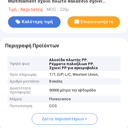
Multifilament σχοινί πλωτό θαλάσσιο σχοινί
αγκυροβολίας
Τιμή：Negotiating
MOQ：220μ
Καλύτερη τιμή
Επικοινωνήστε
Περιγραφή Προϊόντων
,
Αλυσίδα πλωτής PP
Υψηλό φως
,
Ρέμματα πολυήλιων PP
Σχοινί PP για αγκυροβολία
Όροι πληρωμής
T/T, D/P, L/C, Western Union,
Αριθμό μοντέλου
8 σκέλη
Δυνατότητα
50000 μέτρα την εβδομάδα
προσφοράς
Μάρκα
Florescence
Πιστοποίηση
CCS
Δείτε περισσότερων