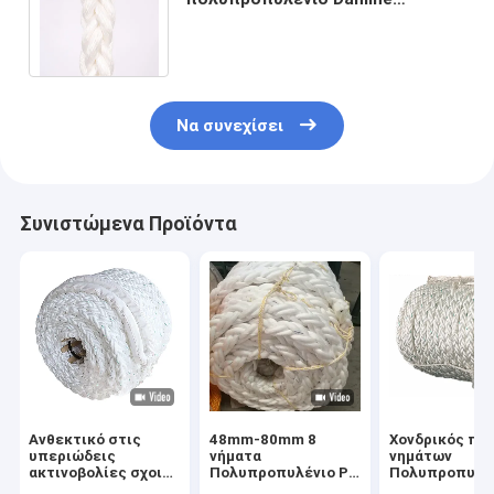
Multifilament σχοινί πλωτό
θαλάσσιο σχοινί αγκυροβολίας
Να συνεχίσει
Συνιστώμενα Προϊόντα
Ανθεκτικό στις
48mm-80mm 8
Χονδρικός πώ
υπεριώδεις
νήματα
νημάτων
ακτινοβολίες σχοινί
Πολυπροπυλένιο Pp
Πολυπροπυλέ
PP 8 ινών 60mm
Ναυτικά σχοινιά
πλεγμένο θαλ