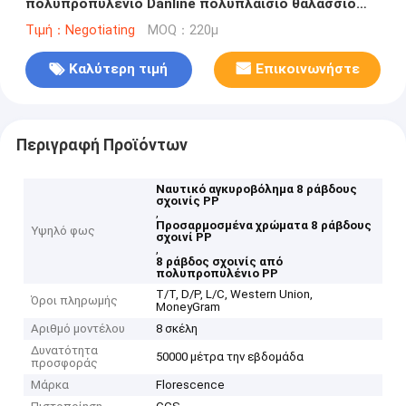
πολυπροπυλένιο Danline πολυπλαίσιο θαλάσσιο
σχοινί αγκυροβολίας
Τιμή：Negotiating
MOQ：220μ
Καλύτερη τιμή
Επικοινωνήστε
Περιγραφή Προϊόντων
Ναυτικό αγκυροβόλημα 8 ράβδους
σχοινίς PP
,
Προσαρμοσμένα χρώματα 8 ράβδους
Υψηλό φως
σχοινί PP
,
8 ράβδος σχοινίς από
πολυπροπυλένιο PP
T/T, D/P, L/C, Western Union,
Όροι πληρωμής
MoneyGram
Αριθμό μοντέλου
8 σκέλη
Δυνατότητα
50000 μέτρα την εβδομάδα
προσφοράς
Μάρκα
Florescence