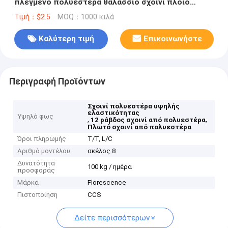
πλεγμένο πολυεστέρα θαλάσσιο σχοινί πλοίο
αγκυροβόλησης σχοινί για χονδρικό εμπόριο
Τιμή：$2.5
MOQ：1000 κιλά
Καλύτερη τιμή
Επικοινωνήστε
Περιγραφή Προϊόντων
Σχοινί πολυεστέρα υψηλής
ελαστικότητας
Υψηλό φως
,
,
12 ράβδος σχοινί από πολυεστέρα
Πλωτό σχοινί από πολυεστέρα
Όροι πληρωμής
T/T, L/C
Αριθμό μοντέλου
σκέλος 8
Δυνατότητα
100 kg / ημέρα
προσφοράς
Μάρκα
Florescence
Πιστοποίηση
CCS
Δείτε περισσότερων