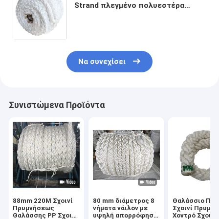
Strand πλεγμένο πολυεστέρα
θαλάσσιο σχοινί πλοίο
αγκυροβόλησης σχοινί για χονδρικό
εμπόριο
Να συνεχίσει
Συνιστώμενα Προϊόντα
88mm 220M Σχοινί
80 mm διάμετρος 8
Θαλάσσιο Πλε
Πρυμνήσεως
νήματα νάιλον με
Σχοινί Πρυμν
Θαλάσσης PP Σχοινί
υψηλή απορρόφηση
Χοντρό Σχοινί