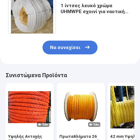
1 ίντσες λευκό χρώμα
UHMWPE σχοινί για ναυτική
αγκυροβολία ή ρυμούλκηση
πλοίων προς πώληση
Να συνεχίσει
Συνιστώμενα Προϊόντα
Υψηλής Αντοχής
Πρωταθλήματα 26
42 mm Υψηλή