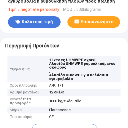
αγκυροβολία ή ρυμούλκηση πλοίων προς πώληση
Τιμή：negotiate personally
MOQ：500kilograms
Καλύτερη τιμή
Επικοινωνήστε
Περιγραφή Προϊόντων
,
1 ίντσες UHMWPE σχοινί
Αλυσίδα UHMWPE ρυμουλκούμενου
σκάφους
Υψηλό φως
,
Αλυσίδα UHMWPE για θαλάσσια
αγκυροβολία
Όροι πληρωμής
Λ/Κ, Τ/Τ
Αριθμό μοντέλου
12 σκέλη
Δυνατότητα
1000 kg/εβδομάδα
προσφοράς
Μάρκα
Florescence
Πιστοποίηση
CE