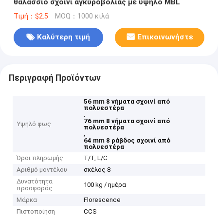
θαλάσσιο σχοινί αγκυροβολίας με υψηλό MBL
Τιμή：$2.5
MOQ：1000 κιλά
Καλύτερη τιμή
Επικοινωνήστε
Περιγραφή Προϊόντων
56 mm 8 νήματα σχοινί από
πολυεστέρα
,
76 mm 8 νήματα σχοινί από
Υψηλό φως
πολυεστέρα
,
64 mm 8 ράβδος σχοινί από
πολυεστέρα
Όροι πληρωμής
T/T, L/C
Αριθμό μοντέλου
σκέλος 8
Δυνατότητα
100 kg / ημέρα
προσφοράς
Μάρκα
Florescence
Πιστοποίηση
CCS