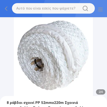
2
/
4
8 ράβδοι σχοινί PP 52mmx220m Σχοινιά