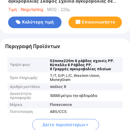
αγκυροβολίας Σκάφος Σχοινιά αγκυροβολίας σε
πλοίο
Τιμή：Negotiating
MOQ：220μ
Καλύτερη τιμή
Επικοινωνήστε
Περιγραφή Προϊόντων
,
52mmx220m 8 ράβδος σχοινίς PP
Υψηλό φως
,
Κύπελλο 8 Ράβδος PP
8 Γραμμές αγκυροβολίας πλοίων
T/T, D/P, L/C, Western Union,
Όροι πληρωμής
MoneyGram
Αριθμό μοντέλου
σκέλος 8
Δυνατότητα
50000 μέτρα την εβδομάδα
προσφοράς
Μάρκα
Florescence
Πιστοποίηση
ABS/CCS
Δείτε περισσότερων