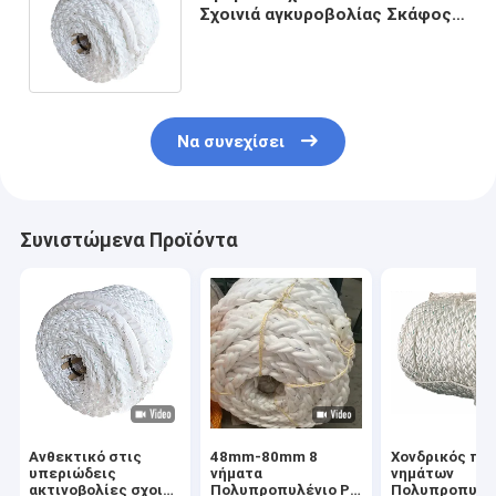
Σχοινιά αγκυροβολίας Σκάφος
Σχοινιά αγκυροβολίας σε πλοίο
Να συνεχίσει
Συνιστώμενα Προϊόντα
Ανθεκτικό στις
48mm-80mm 8
Χονδρικός πώ
υπεριώδεις
νήματα
νημάτων
ακτινοβολίες σχοινί
Πολυπροπυλένιο Pp
Πολυπροπυλέ