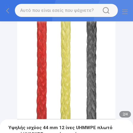
2
/
4
Υψηλής ισχύος 44 mm 12 ίνες UHMWPE πλωτό