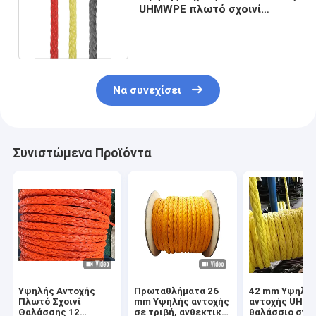
UHMWPE πλωτό σχοινί
UHMWPE ναυτικό σχοινί
Να συνεχίσει
Συνιστώμενα Προϊόντα
Υψηλής Αντοχής
Πρωταθλήματα 26
42 mm Υψηλή
Πλωτό Σχοινί
mm Υψηλής αντοχής
αντοχής UHM
Θαλάσσης 12
σε τριβή, ανθεκτικό
θαλάσσιο σχοι