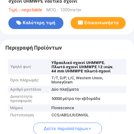
σχοινί UHMWPE ναυτικό σχοινί
Τιμή：negotiable
MOQ：1000meter
Καλύτερη τιμή
Επικοινωνήστε
Περιγραφή Προϊόντων
,
Υδραυλικό σχοινί UHMWPE
Υψηλό φως
,
Πλωτό σχοινί UHMWPE 12 ινών
44 mm UHMWPE πλωτό σχοινί
T/T, D/P, L/C, Western Union,
Όροι πληρωμής
MoneyGram
Αριθμό μοντέλου
Δύο πλεξίματα
Δυνατότητα
50000 μέτρα την εβδομάδα
προσφοράς
Μάρκα
Florescence
Πιστοποίηση
CCS/ABS/LR/DNVGL
Δείτε περισσότερων