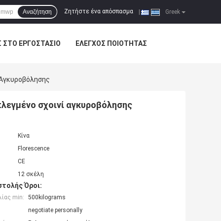
Ζητήστε ένα απόσπασμα
Αναζήτηση
|
Greek
Σ ΣΤΟ ΕΡΓΟΣΤΆΣΙΟ
ΈΛΕΓΧΟΣ ΠΟΙΌΤΗΤΑΣ
 Αγκυροβόλησης
λεγμένο σχοινί αγκυροβόλησης
Κίνα
Florescence
CE
12 σκέλη
τολής Όροι:
ίας min:
500kilograms
negotiate personally