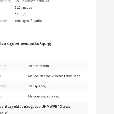
μέρειες:
Ρολ με υφαντή σακούλα
:
5-20 ημέρες
Λ/Κ, Τ/Τ
οράς:
1000 kg/εβδομάδα
νο σχοινί αγκυροβόλησης
τρος:
20 mm-96 mm
:
Μαύρο μπλε κόκκινο πορτοκαλί κ.λπ.
οση:
7-15 ημέρες
ο:
Με υφαντές τσάντες
ών
Δαχτυλίδι πλεγμένο UHMWPE 12 ινών
,
,
οινί