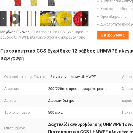
Συσκευασία λεπτο
Χρόνος παράδοσης
Όροι πληρωμής:
Δυνατότητα προσφ
Μεγάλες Εικόνας :
Πιστοποιητικό CCS Εγκρίθηκε 12
Επικοινωνία
ράβδος UHMWPE πλεγμένο σχοινί αγκυροβόλησης
Πιστοποιητικό CCS Εγκρίθηκε 12 ράβδος UHMWPE πλεγμέ
περιγραφή
Ονομασία του προϊόντος:
12 σχοινί νημάτων UHMWPE
Διάμε
Διάρκεια:
200/220m ή προσαρμοσμένο μήκος
Χρώμα
Δείγμα:
Δωρεάν δείγμα
παράδ
Τροποποιημένο:
500 κιλά
Πακέτ
Δαχτυλίδι αγκυροβόλησης UHMWPE 12 ιν
Επισημαίνω:
Πιστοποιητικό CCS UHMWPE πλεγμένο σχ