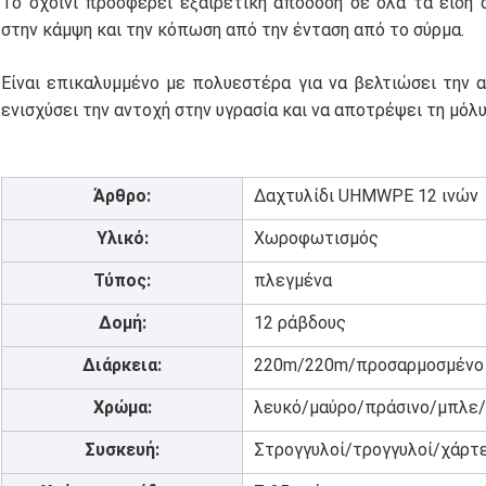
Το σχοινί προσφέρει εξαιρετική απόδοση σε όλα τα είδη
στην κάμψη και την κόπωση από την ένταση από το σύρμα.
Είναι επικαλυμμένο με πολυεστέρα για να βελτιώσει την α
ενισχύσει την αντοχή στην υγρασία και να αποτρέψει τη μόλ
Άρθρο:
Δαχτυλίδι UHMWPE 12 ινών
Υλικό:
Χωροφωτισμός
Τύπος:
πλεγμένα
Δομή:
12 ράβδους
Διάρκεια:
220m/220m/προσαρμοσμένο
Χρώμα:
λευκό/μαύρο/πράσινο/μπλε/
Συσκευή:
Στρογγυλοί/τρογγυλοί/χάρτ