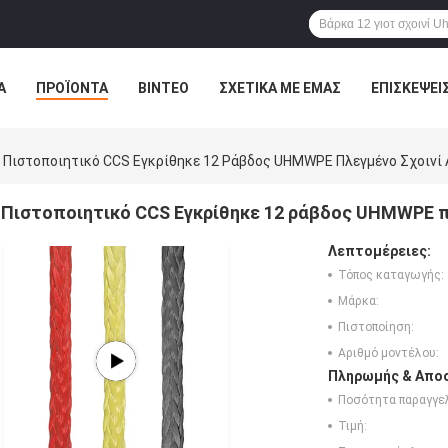
Α
ΠΡΟΪΌΝΤΑ
ΒΊΝΤΕΟ
ΣΧΕΤΙΚΆ ΜΕ ΕΜΆΣ
ΕΠΙΣΚΈΨΕΙ
ΤΕ ΜΑΖΊ ΜΑΣ
ΝΈΑ
ΌΛΕΣ ΟΙ ΠΕΡΙΠΤΏΣΕΙΣ
Πιστοποιητικό CCS Εγκρίθηκε 12 Ράβδος UHMWPE Πλεγμένο Σχοινί
Πιστοποιητικό CCS Εγκρίθηκε 12 ράβδος UHMWPE π
Λεπτομέρειες:
Τόπος καταγωγής:
Μάρκα:
Πιστοποίηση:
Αριθμό μοντέλου:
Πληρωμής & Αποσ
Ποσότητα παραγγελ
Τιμή: