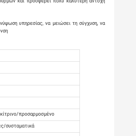
 συρμών και προσφέρει πολύ καλύτερη αντοχή
νύψωση υπηρεσίας, να μειώσει τη σύγχυση, να
υνση
κίτρινο/προσαρμοσμένο
ες/συσταματικά