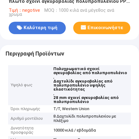
πλωτό σχοινί αγκυροβολίας πολυπροπυλενίου PP
Marine Rope 28mm-96mm με πολλαπλά χρώματα
Τιμή：negotive
MOQ：1000 κιλά ανά μέγεθος ανά
χρώμα
Καλύτερη τιμή
Επικοινωνήστε
Περιγραφή Προϊόντων
Πολυχρωματικό σχοινί
αγκυροβολίας από πολυπροπυλένιο
,
Δαχτυλίδι αγκυροβολίας από
Υψηλό φως
πολυπροπυλένιο υψηλής
ελαστικότητας
,
28 mm σχοινί αγκυροβολίας από
πολυπροπυλένιο
Όροι πληρωμής
T/T, Western Union
8 Δαχτυλίδι πολυπροπυλενίου με
Αριθμό μοντέλου
πλέξιμο
Δυνατότητα
10000 κιλά / εβδομάδα
προσφοράς