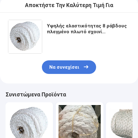
Αποκτήστε Την Καλύτερη Τιμή Για
Υψηλής ελαστικότητας 8 ράβδους
πλεγμένο πλωτό σχοινί
αγκυροβολίας πολυπροπυλενίου
PP Marine Rope 28mm-96mm με
πολλαπλά χρώματα
Να συνεχίσει
Συνιστώμενα Προϊόντα