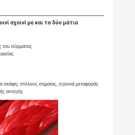
νί σχοινί με και τα δύο μάτια
υς του σύρματος
γρασίας
α σκάφη, στύλους σημαίας, σχοινιά μεταφοράς 
λής αντοχής