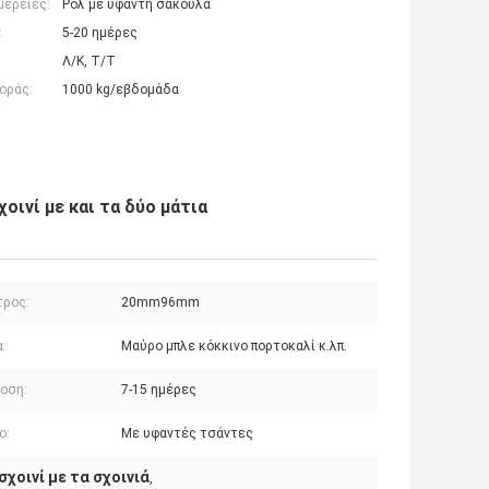
μέρειες:
Ρολ με υφαντή σακούλα
:
5-20 ημέρες
Λ/Κ, Τ/Τ
οράς:
1000 kg/εβδομάδα
οινί με και τα δύο μάτια
τρος:
20mm96mm
:
Μαύρο μπλε κόκκινο πορτοκαλί κ.λπ.
οση:
7-15 ημέρες
ο:
Με υφαντές τσάντες
σχοινί με τα σχοινιά
,