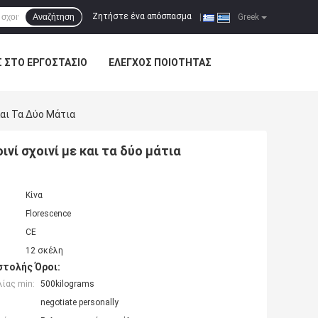
Ζητήστε ένα απόσπασμα
Αναζήτηση
|
Greek
Σ ΣΤΟ ΕΡΓΟΣΤΆΣΙΟ
ΈΛΕΓΧΟΣ ΠΟΙΌΤΗΤΑΣ
Και Τα Δύο Μάτια
νί σχοινί με και τα δύο μάτια
Κίνα
Florescence
CE
12 σκέλη
τολής Όροι:
ίας min:
500kilograms
negotiate personally