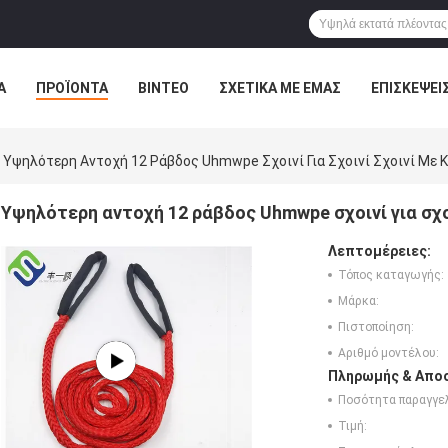
Α
ΠΡΟΪΌΝΤΑ
ΒΊΝΤΕΟ
ΣΧΕΤΙΚΆ ΜΕ ΕΜΆΣ
ΕΠΙΣΚΈΨΕΙ
ΤΕ ΜΑΖΊ ΜΑΣ
ΝΈΑ
ΌΛΕΣ ΟΙ ΠΕΡΙΠΤΏΣΕΙΣ
Υψηλότερη Αντοχή 12 Ράβδος Uhmwpe Σχοινί Για Σχοινί Σχοινί Με 
Υψηλότερη αντοχή 12 ράβδος Uhmwpe σχοινί για σχοι
Λεπτομέρειες:
Τόπος καταγωγής:
Μάρκα:
Πιστοποίηση:
Αριθμό μοντέλου:
Πληρωμής & Αποσ
Ποσότητα παραγγελ
Τιμή: