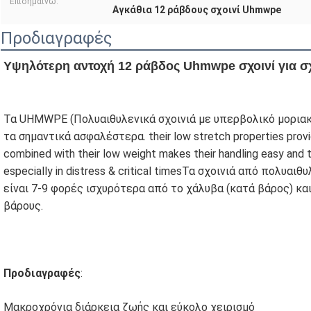
Επισημαίνω:
Αγκάθια 12 ράβδους σχοινί Uhmwpe
Προδιαγραφές
Υψηλότερη αντοχή 12 ράβδος Uhmwpe σχοινί για σχοι
Τα UHMWPE (Πολυαιθυλενικά σχοινιά με υπερβολικό μοριακ
τα σημαντικά ασφαλέστερα. their low stretch properties provide
combined with their low weight makes their handling easy and 
especially in distress & critical timesΤα σχοινιά από πολυ
είναι 7-9 φορές ισχυρότερα από το χάλυβα (κατά βάρος) κα
βάρους.
Προδιαγραφές
:
Μακροχρόνια διάρκεια ζωής και εύκολο χειρισμό