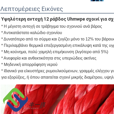
Λεπτομέρειες Εικόνες
Υψηλότερη αντοχή 12 ράβδος Uhmwpe σχοινί για σχοι
* Η μέγιστη αντοχή σε τράβηγμα του σχοινιού ανά βάρος
* Αντικατάστατο καλώδιο σχοινίου
* Δυνατότερο από το σύρμα και ζυγίζει μόνο το 12% του βάρο
* Περιλαμβάνει θερμικά επεξεργασμένη επικάλυψη κατά της υ
* Μη κούνημα, πολύ χαμηλή επιμήκυνση (λιγότερο από 5%)
* Ανεφορία και ανθεκτικότητα στις υπεριώδεις ακτίνες
* Μηδενική απορρόφηση νερού
* Ιδανικό για ελκυστήρες ρυμουλκούμενων, γραμμές ελέγχου γι
για εξορύξεις, ή όπου απαιτείται σχοινί μικρής διαμέτρου, υψη