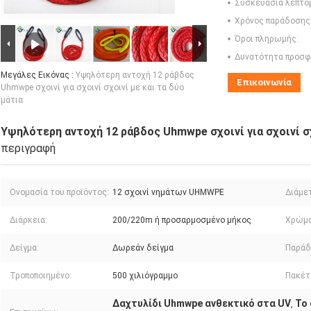
Συσκευασία λεπτο
Χρόνος παράδοσης
Όροι πληρωμής:
Δυνατότητα προσφ
Μεγάλες Εικόνας :
Υψηλότερη αντοχή 12 ράβδος
Επικοινωνία
Uhmwpe σχοινί για σχοινί σχοινί με και τα δύο
μάτια
Υψηλότερη αντοχή 12 ράβδος Uhmwpe σχοινί για σχοινί σχ
περιγραφή
Ονομασία του προϊόντος:
12 σχοινί νημάτων UHMWPE
Διάμε
Διάρκεια:
200/220m ή προσαρμοσμένο μήκος
Χρώμα
Δείγμα:
Δωρεάν δείγμα
Παράδ
Τροποποιημένο:
500 χιλιόγραμμο
Πακέτ
Δαχτυλίδι Uhmwpe ανθεκτικό στα UV
Το 
,