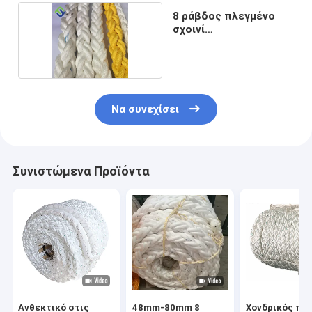
8 ράβδος πλεγμένο
σχοινί
πολυπροπυλενίου
Να συνεχίσει
Συνιστώμενα Προϊόντα
Ανθεκτικό στις
48mm-80mm 8
Χονδρικός πώ