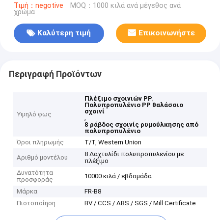
Τιμή：negotive
MOQ：1000 κιλά ανά μέγεθος ανά
χρώμα
Καλύτερη τιμή
Επικοινωνήστε
Περιγραφή Προϊόντων
,
Πλέξιμο σχοινιών PP
Πολυπροπυλένιο PP θαλάσσιο
σχοινί
Υψηλό φως
,
8 ράβδος σχοινίς ρυμούλκησης από
πολυπροπυλένιο
Όροι πληρωμής
T/T, Western Union
8 Δαχτυλίδι πολυπροπυλενίου με
Αριθμό μοντέλου
πλέξιμο
Δυνατότητα
10000 κιλά / εβδομάδα
προσφοράς
Μάρκα
FR-B8
Πιστοποίηση
BV / CCS / ABS / SGS / Mill Certificate