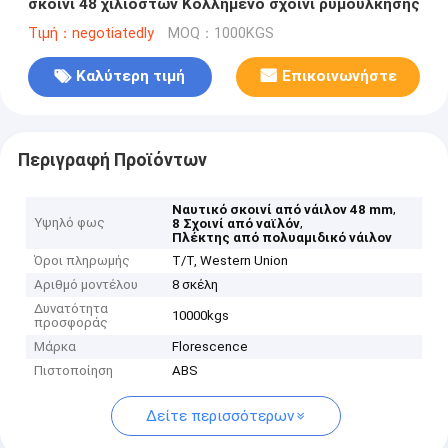
σκοινί 48 χιλιοστών Κολλημένο σχοινί ρυμούλκησης
Τιμή：negotiatedly
MOQ：1000KGS
Καλύτερη τιμή
Επικοινωνήστε
Περιγραφή Προϊόντων
,
Ναυτικό σκοινί από νάιλον 48 mm
Υψηλό φως
,
8 Σχοινί από ναϊλόν
Πλέκτης από πολυαμιδικό νάιλον
Όροι πληρωμής
T/T, Western Union
Αριθμό μοντέλου
8 σκέλη
Δυνατότητα
10000kgs
προσφοράς
Μάρκα
Florescence
Πιστοποίηση
ABS
Δείτε περισσότερων