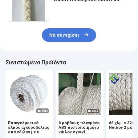
χιλιοστών Κολλημένο σχοινί
ρυμούλκησης
Να συνεχίσει
Συνιστώμενα Προϊόντα
Επαγγελματικό
8 ράβδους πλεγμένο
68 χλμ. × 220 χ
έλκος αγκυροβολίας
ABS πιστοποιημένο
Νάιλον 2 μέτρ
από νάιλον με 8
νάιλον σχοινί
ίντσες,
αγκυροβολίας 220m