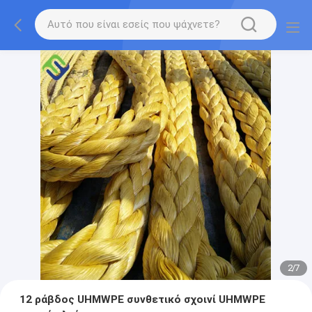
2
/
7
12 ράβδος UHMWPE συνθετικό σχοινί UHMWPE