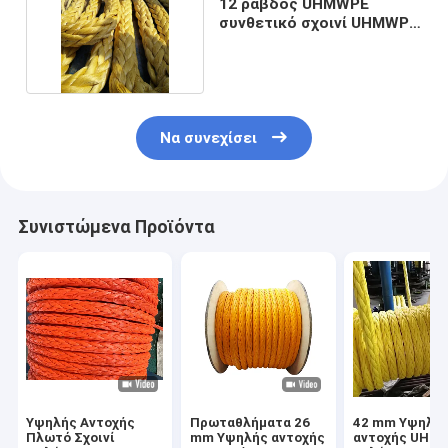
12 ράβδος UHMWPE
συνθετικό σχοινί UHMWPE
σχοινί πλοίου
Να συνεχίσει
Συνιστώμενα Προϊόντα
Υψηλής Αντοχής
Πρωταθλήματα 26
42 mm Υψηλή
Πλωτό Σχοινί
mm Υψηλής αντοχής
αντοχής UHM