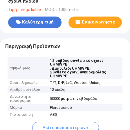
σχοινί πλοίου
Τιμή：negotiable
MOQ：1000meter
Καλύτερη τιμή
Επικοινωνήστε
Περιγραφή Προϊόντων
12 ράβδος συνθετικό σχοινί
UHMWPE
Υψηλό φως
,
,
Δαχτυλίδι UHMWPE
Σύνθετο σχοινί αγκυροβολίας
UHMWPE
Όροι πληρωμής
T/T, D/P, L/C, Western Union,
Αριθμό μοντέλου
12 σκέλη
Δυνατότητα
50000 μέτρα την εβδομάδα
προσφοράς
Μάρκα
Florescence
Πιστοποίηση
ABS
Δείτε περισσότερων