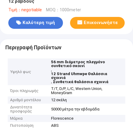
12 ράβδους
Τιμή：negotiable
MOQ：1000meter
Καλύτερη τιμή
Επικοινωνήστε
Περιγραφή Προϊόντων
56 mm διάμετρος πλεγμένο
συνθετικό σκοινί
,
Υψηλό φως
12 Strand Uhmwpe Θαλάσσια
σχοινιά
,
Συνθετικά θαλάσσια σχοινιά
T/T, D/P, L/C, Western Union,
Όροι πληρωμής
MoneyGram
Αριθμό μοντέλου
12 σκέλη
Δυνατότητα
50000 μέτρα την εβδομάδα
προσφοράς
Μάρκα
Florescence
Πιστοποίηση
ABS