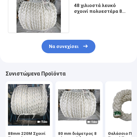
48 χιλιοστά λευκό
σχοινί πολυεστέρα 8
ινών για πλοία και
πλοία
Να συνεχίσει
Συνιστώμενα Προϊόντα
88mm 220M Σχοινί
80 mm διάμετρος 8
Θαλάσσιο Πλε