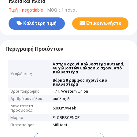
πλοία και πλοία
Τιμή：negotiable
MOQ：1 τόνοι
Καλύτερη τιμή
Επικοινωνήστε
Περιγραφή Προϊόντων
,
Άσπρο σχοινί πολυεστέρα 8Strand
48 χιλιοστών θαλάσσιο σχοινί από
πολυεστέρα
Υψηλό φως
,
Βάρκα 8 ράμφος σχοινί από
πολυεστέρα
Όροι πληρωμής
T/T, Western Union
Αριθμό μοντέλου
σκέλος 8
Δυνατότητα
5000m/week
προσφοράς
Μάρκα
FLORESCENCE
Πιστοποίηση
Mill test