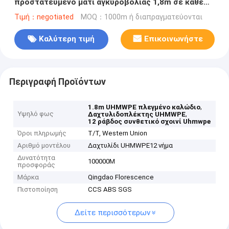
προστατευμένο μάτι αγκυροβολίας 1,8m σε κάθε
άκρο
Τιμή：negotiated
MOQ：1000m ή διαπραγματεύονται
Καλύτερη τιμή
Επικοινωνήστε
Περιγραφή Προϊόντων
,
1.8m UHMWPE πλεγμένο καλώδιο
Υψηλό φως
,
Δαχτυλιδοπλέκτης UHMWPE
12 ράβδος συνθετικό σχοινί Uhmwpe
Όροι πληρωμής
T/T, Western Union
Αριθμό μοντέλου
Δαχτυλίδι UHMWPE12 νήμα
Δυνατότητα
100000M
προσφοράς
Μάρκα
Qingdao Florescence
Πιστοποίηση
CCS ABS SGS
Δείτε περισσότερων