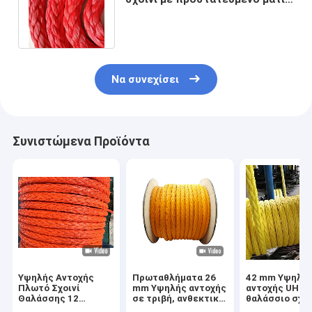
αγκυροβολίας 1,8m σε κάθε
άκρο
Να συνεχίσει
Συνιστώμενα Προϊόντα
Υψηλής Αντοχής
Πρωταθλήματα 26
42 mm Υψηλή
Πλωτό Σχοινί
mm Υψηλής αντοχής
αντοχής UHM
Θαλάσσης 12
σε τριβή, ανθεκτικό
θαλάσσιο σχοι
κλώνων UHMWPE με
στις ακτινοβολίες
πλωτό νερό γι