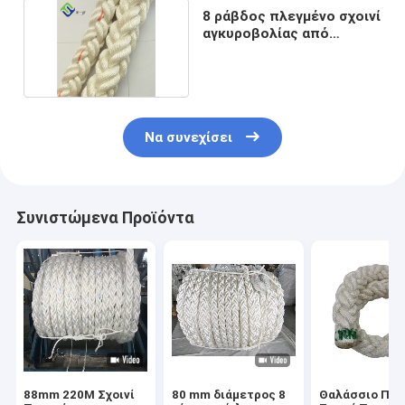
8 ράβδος πλεγμένο σχοινί
αγκυροβολίας από
πολυεστέρα
Να συνεχίσει
Συνιστώμενα Προϊόντα
88mm 220M Σχοινί
80 mm διάμετρος 8
Θαλάσσιο Πλε