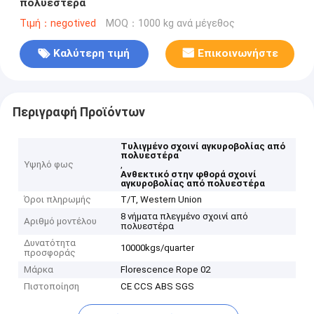
πολυεστέρα
Τιμή：negotived
MOQ：1000 kg ανά μέγεθος
Καλύτερη τιμή
Επικοινωνήστε
Περιγραφή Προϊόντων
Τυλιγμένο σχοινί αγκυροβολίας από
πολυεστέρα
Υψηλό φως
,
Ανθεκτικό στην φθορά σχοινί
αγκυροβολίας από πολυεστέρα
Όροι πληρωμής
T/T, Western Union
8 νήματα πλεγμένο σχοινί από
Αριθμό μοντέλου
πολυεστέρα
Δυνατότητα
10000kgs/quarter
προσφοράς
Μάρκα
Florescence Rope 02
Πιστοποίηση
CE CCS ABS SGS