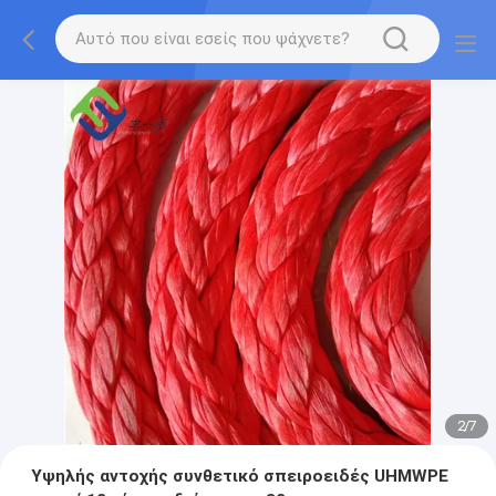
2
/
7
Υψηλής αντοχής συνθετικό σπειροειδές UHMWPE