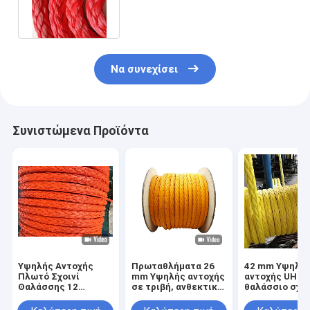
12 νήματα διάμετρος 32 mm
Να συνεχίσει
Συνιστώμενα Προϊόντα
Υψηλής Αντοχής
Πρωταθλήματα 26
42 mm Υψηλή
Πλωτό Σχοινί
mm Υψηλής αντοχής
αντοχής UHM
Θαλάσσης 12
σε τριβή, ανθεκτικό
θαλάσσιο σχοι
κλώνων UHMWPE με
στις ακτινοβολίες
πλωτό νερό γι
Χαμηλή Επιμήκυνση
UV, 12 νήματα
αγκυροβολία