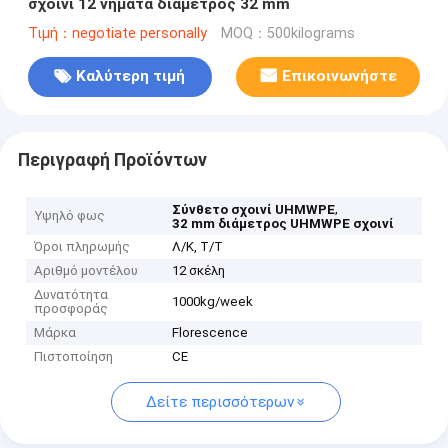
σχοινί 12 νήματα διάμετρος 32 mm
Τιμή：negotiate personally
MOQ：500kilograms
Καλύτερη τιμή
Επικοινωνήστε
Περιγραφή Προϊόντων
,
Σύνθετο σχοινί UHMWPE
Υψηλό φως
32 mm διάμετρος UHMWPE σχοινί
Όροι πληρωμής
Λ/Κ, Τ/Τ
Αριθμό μοντέλου
12 σκέλη
Δυνατότητα
1000kg/week
προσφοράς
Μάρκα
Florescence
Πιστοποίηση
CE
Δείτε περισσότερων