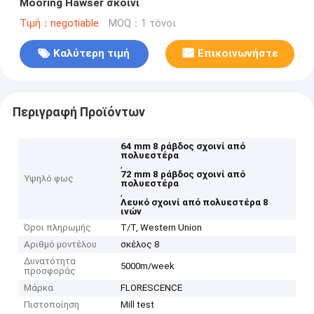
Mooring Hawser σκοινί
Τιμή：negotiable
MOQ：1 τόνοι
Καλύτερη τιμή
Επικοινωνήστε
Περιγραφή Προϊόντων
64 mm 8 ράβδος σχοινί από
πολυεστέρα
,
72 mm 8 ράβδος σχοινί από
Υψηλό φως
πολυεστέρα
,
Λευκό σχοινί από πολυεστέρα 8
ινών
Όροι πληρωμής
T/T, Western Union
Αριθμό μοντέλου
σκέλος 8
Δυνατότητα
5000m/week
προσφοράς
Μάρκα
FLORESCENCE
Πιστοποίηση
Mill test