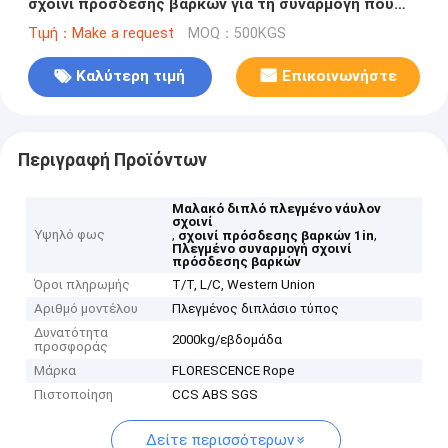
σχοινί πρόσδεσης βαρκών για τη συναρμογή που
πλέκεται
Τιμή：Make a request
MOQ：500KGS
Καλύτερη τιμή
Επικοινωνήστε
Περιγραφή Προϊόντων
Μαλακό διπλό πλεγμένο νάυλον
σχοινί
Υψηλό φως
,
,
σχοινί πρόσδεσης βαρκών 1in
Πλεγμένο συναρμογή σχοινί
πρόσδεσης βαρκών
Όροι πληρωμής
T/T, L/C, Western Union
Αριθμό μοντέλου
Πλεγμένος διπλάσιο τύπος
Δυνατότητα
2000kg/εβδομάδα
προσφοράς
Μάρκα
FLORESCENCE Rope
Πιστοποίηση
CCS ABS SGS
Δείτε περισσότερων