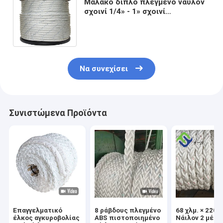
Μαλακό διπλό πλεγμένο νάυλον
σχοινί 1/4» - 1» σχοινί
πρόσδεσης βαρκών για τη
συναρμογή που πλέκεται
Να συνεχίσει
Συνιστώμενα Προϊόντα
Επαγγελματικό
8 ράβδους πλεγμένο
68 χλμ. × 220 χ
έλκος αγκυροβολίας
ABS πιστοποιημένο
Νάιλον 2 μέτρ