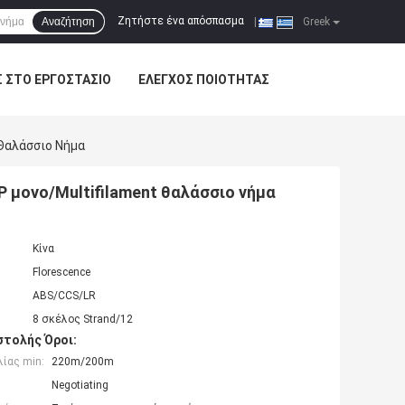
Ζητήστε ένα απόσπασμα
Αναζήτηση
|
Greek
Σ ΣΤΟ ΕΡΓΟΣΤΆΣΙΟ
ΈΛΕΓΧΟΣ ΠΟΙΌΤΗΤΑΣ
 Θαλάσσιο Νήμα
P μονο/Multifilament θαλάσσιο νήμα
Κίνα
Florescence
ABS/CCS/LR
8 σκέλος Strand/12
τολής Όροι:
ίας min:
220m/200m
Negotiating