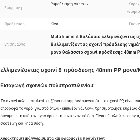
Ρυμούλκηση σκαφών
Χαρακ
Εφαρμογή:
γνώρισ
Προέλευση:
Κίνα
Συσκε
Multifilament θαλάσσιο ελλιμενίζοντας 
8 ελλιμενίζοντας σχοινί πρόσδεσης νημ
Επισημαίνω:
μονο θαλάσσιο σχοινί πρόσδεσης 48mm 
ελλιμενίζοντας σχοινί 8 πρόσδεσης 48mm PP μονο/M
Εισαγωγή σχοινιών πολυπροπυλενίου:
Το σχοινί πολυπροπυλενίου, ξέρει επίσης δεδομένου ότι το σχοινί PP, είναι εύ
απορροφά το νερό, γνωστό όπως «επιπλέον νάυλον». Χρησιμοποίησε ευρέως δ
δύναμη είτε υπό τον υγρό όρο είτε τον κανονικό όρο. Είναι εύκολη λειτουργ
σκοτεινή και ξηρά θέση.
Χαρακτηριστικά γνωρίσματα και εφαρμογές προϊόντων: