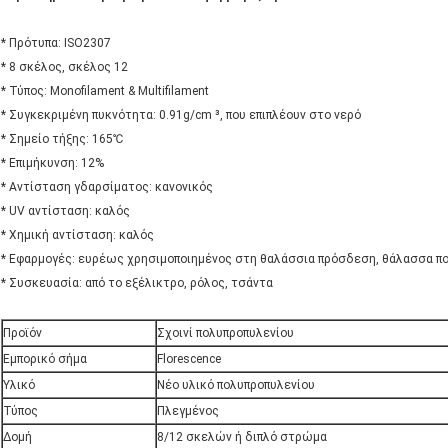
* Πρότυπα: ISO2307
* 8 σκέλος, σκέλος 12
* Τύπος: Monofilament & Multifilament
* Συγκεκριμένη πυκνότητα: 0.91g/cm ³, που επιπλέουν στο νερό
* Σημείο τήξης: 165℃
* Επιμήκυνση: 12%
* Αντίσταση γδαρσίματος: κανονικός
* UV αντίσταση: καλός
* Χημική αντίσταση: καλός
* Εφαρμογές: ευρέως χρησιμοποιημένος στη θαλάσσια πρόσδεση, θάλασσα πο
* Συσκευασία: από το εξέλικτρο, ρόλος, τσάντα
Προϊόν
Σχοινί πολυπροπυλενίου
Εμπορικό σήμα
Florescence
Υλικό
Νέο υλικό πολυπροπυλενίου
Τύπος
Πλεγμένος
Δομή
8/12 σκελών ή διπλό στρώμα