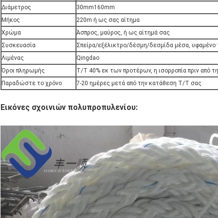
Διάμετρος
30mm160mm
Μήκος
220m ή ως σας αίτημα
Χρώμα
Άσπρος, μαύρος, ή ως αίτημά σας
Συσκευασία
Σπείρα/εξέλικτρο/δέσμη/δεσμίδα μέσα, υφαμένο
Λιμένας
Qingdao
Όροι πληρωμής
T/T 40% εκ των προτέρων, η ισορροπία πριν από τ
Παραδώστε το χρόνο
7-20 ημέρες μετά από την κατάθεση T/T σας
Εικόνες σχοινιών πολυπροπυλενίου: