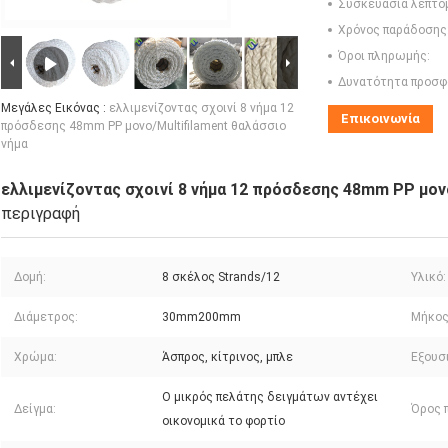
Συσκευασία λεπτο
Χρόνος παράδοσης
Όροι πληρωμής:
Δυνατότητα προσφ
Μεγάλες Εικόνας :
ελλιμενίζοντας σχοινί 8 νήμα 12
Επικοινωνία
πρόσδεσης 48mm PP μονο/Multifilament θαλάσσιο
νήμα
ελλιμενίζοντας σχοινί 8 νήμα 12 πρόσδεσης 48mm PP μονο
περιγραφή
Δομή:
8 σκέλος Strands/12
Υλικό:
Διάμετρος:
30mm200mm
Μήκος
Χρώμα:
Άσπρος, κίτρινος, μπλε
Εξουσ
Ο μικρός πελάτης δειγμάτων αντέχει
Δείγμα:
Όρος 
οικονομικά το φορτίο