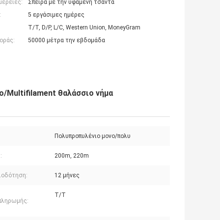
μέρειες:
Σπείρα με την υφαμένη τσάντα
:
5 εργάσιμες ημέρες
T/T, D/P, L/C, Western Union, MoneyGram
οράς:
50000 μέτρα την εβδομάδα
/Multifilament θαλάσσιο νήμα
Πολυπροπυλένιο μονο/πολυ
:
200m, 220m
ιοδότηση:
12 μήνες
T/T
πληρωμής: