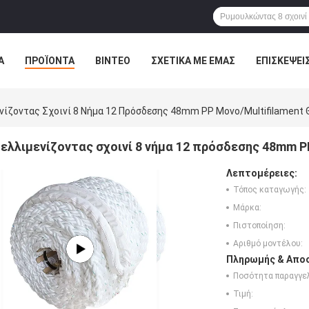
Α
ΠΡΟΪΌΝΤΑ
ΒΊΝΤΕΟ
ΣΧΕΤΙΚΆ ΜΕ ΕΜΆΣ
ΕΠΙΣΚΈΨΕΙ
ΤΕ ΜΑΖΊ ΜΑΣ
ΝΈΑ
ΌΛΕΣ ΟΙ ΠΕΡΙΠΤΏΣΕΙΣ
νίζοντας Σχοινί 8 Νήμα 12 Πρόσδεσης 48mm PP Μονο/Multifilament
ελλιμενίζοντας σχοινί 8 νήμα 12 πρόσδεσης 48mm P
Λεπτομέρειες:
Τόπος καταγωγής:
Μάρκα:
Πιστοποίηση:
Αριθμό μοντέλου:
Πληρωμής & Αποσ
Ποσότητα παραγγελ
Τιμή: