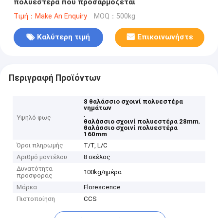
πολυεστέρα που προσαρμόζεται
Τιμή：Make An Enquiry
MOQ：500kg
Καλύτερη τιμή
Επικοινωνήστε
Περιγραφή Προϊόντων
8 θαλάσσιο σχοινί πολυεστέρα
νημάτων
,
Υψηλό φως
,
θαλάσσιο σχοινί πολυεστέρα 28mm
θαλάσσιο σχοινί πολυεστέρα
160mm
Όροι πληρωμής
T/T, L/C
Αριθμό μοντέλου
8 σκέλος
Δυνατότητα
100kg/ημέρα
προσφοράς
Μάρκα
Florescence
Πιστοποίηση
CCS