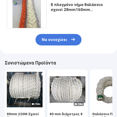
8 πλεγμένο νήμα θαλάσσιο
σχοινί 28mm160mm
πολυεστέρα που
προσαρμόζεται
Να συνεχίσει
Συνιστώμενα Προϊόντα
88mm 220M Σχοινί
80 mm διάμετρος 8
Θαλάσσιο Πλε