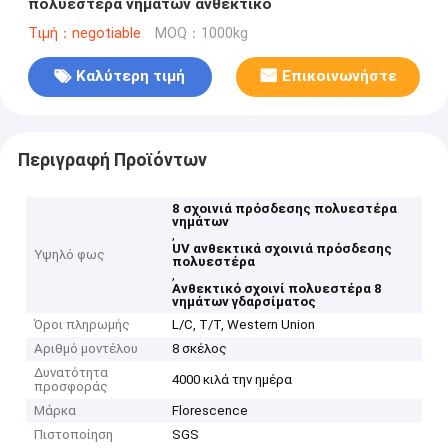
πολυεστέρα νημάτων ανθεκτικό
Τιμή：negotiable
MOQ：1000kg
Καλύτερη τιμή
Επικοινωνήστε
Περιγραφή Προϊόντων
8 σχοινιά πρόσδεσης πολυεστέρα
νημάτων
,
UV ανθεκτικά σχοινιά πρόσδεσης
Υψηλό φως
πολυεστέρα
,
Ανθεκτικό σχοινί πολυεστέρα 8
νημάτων γδαρσίματος
Όροι πληρωμής
L/C, T/T, Western Union
Αριθμό μοντέλου
8 σκέλος
Δυνατότητα
4000 κιλά την ημέρα
προσφοράς
Μάρκα
Florescence
Πιστοποίηση
SGS