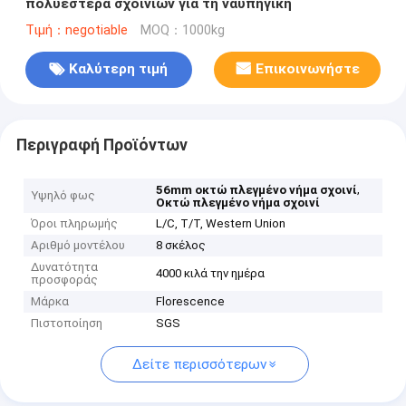
πολυεστέρα σχοινιών για τη ναυπηγική
Τιμή：negotiable
MOQ：1000kg
Καλύτερη τιμή
Επικοινωνήστε
Περιγραφή Προϊόντων
,
56mm οκτώ πλεγμένο νήμα σχοινί
Υψηλό φως
Οκτώ πλεγμένο νήμα σχοινί
Όροι πληρωμής
L/C, T/T, Western Union
Αριθμό μοντέλου
8 σκέλος
Δυνατότητα
4000 κιλά την ημέρα
προσφοράς
Μάρκα
Florescence
Πιστοποίηση
SGS
Δείτε περισσότερων