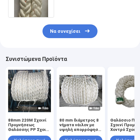
πολυεστέρα σχοινιών για τη
ναυπηγική
Να συνεχίσει
Συνιστώμενα Προϊόντα
88mm 220M Σχοινί
80 mm διάμετρος 8
Θαλάσσιο Πλε
Πρυμνήσεως
νήματα νάιλον με
Σχοινί Πρυμν
Θαλάσσης PP Σχοινί
υψηλή απορρόφηση
Χοντρό Σχοινί
8 Σκελών
ενέργειας και
Πλοίου Θαλάσ
Πολυπροπυλενίου
αδιάβροχο για
Σχοινί 8 Κλών