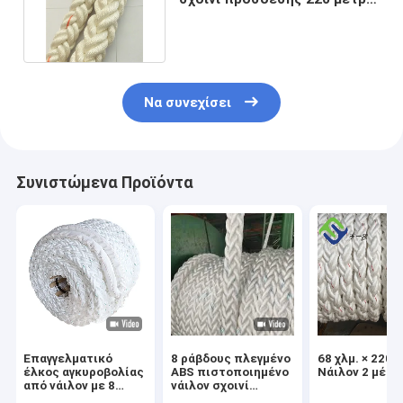
μήκους Eco φιλικό
Να συνεχίσει
Συνιστώμενα Προϊόντα
Επαγγελματικό
8 ράβδους πλεγμένο
68 χλμ. × 220 χ
έλκος αγκυροβολίας
ABS πιστοποιημένο
Νάιλον 2 μέτρ
από νάιλον με 8
νάιλον σχοινί
ίντσες,
αγκυροβολίας 220m