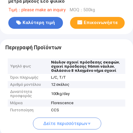
μέτρα μήκους Eco φιλικό
Τιμή：please make an inquiry
MOQ：500kg
Καλύτερη τιμή
Επικοινωνήστε
Περιγραφή Προϊόντων
,
Νάυλον σχοινί πρόσδεσης σκαφών
Υψηλό φως
,
σχοινί πρόσδεσης 96mm νάυλον
Θαλάσσιο 8 πλεγμένο νήμα σχοινί
Όροι πληρωμής
L/C, T/T
Αριθμό μοντέλου
12 σκέλος
Δυνατότητα
100kg/day
προσφοράς
Μάρκα
Florescence
Πιστοποίηση
CCS
Δείτε περισσότερων