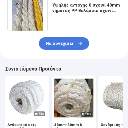
Υψηλής αντοχής 8 σχοινί 48mm
νήματος PP θαλάσσιο σχοινί
πρόσδεσης πολυπροπυλενίου
Να συνεχίσει
Συνιστώμενα Προϊόντα
Ανθεκτικό στις
48mm-80mm 8
Χονδρικός πώ