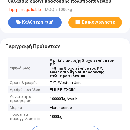
θαλάσσιο σχοινί πρόσδεσης πολυπροπυλενίου
Τιμή：negotiable
MOQ：1000kg
Καλύτερη τιμή
Επικοινωνήστε
Περιγραφή Προϊόντων
Υψηλής αντοχής 8 σχοινί νήματος
PP
Υψηλό φως
,
,
48mm 8 σχοινί νήματος PP
Θαλάσσιο σχοινί πρόσδεσης
πολυπροπυλενίου
Όροι πληρωμής
T/T, Western Union
Αριθμό μοντέλου
FLR-PP ΣΧΟΙΝΊ
Δυνατότητα
100000kg/week
προσφοράς
Μάρκα
Florescence
Ποσότητα
1000kg
παραγγελίας min