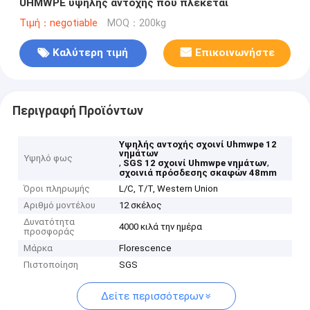
UHMWPE υψηλής αντοχής που πλέκεται
Τιμή：negotiable
MOQ：200kg
Καλύτερη τιμή
Επικοινωνήστε
Περιγραφή Προϊόντων
Υψηλής αντοχής σχοινί Uhmwpe 12
νημάτων
Υψηλό φως
,
,
SGS 12 σχοινί Uhmwpe νημάτων
σχοινιά πρόσδεσης σκαφών 48mm
Όροι πληρωμής
L/C, T/T, Western Union
Αριθμό μοντέλου
12 σκέλος
Δυνατότητα
4000 κιλά την ημέρα
προσφοράς
Μάρκα
Florescence
Πιστοποίηση
SGS
Δείτε περισσότερων