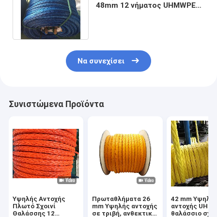
48mm 12 νήματος UHMWPE
υψηλής αντοχής που
πλέκεται
Να συνεχίσει
Συνιστώμενα Προϊόντα
Υψηλής Αντοχής
Πρωταθλήματα 26
42 mm Υψηλή
Πλωτό Σχοινί
mm Υψηλής αντοχής
αντοχής UHM
Θαλάσσης 12
σε τριβή, ανθεκτικό
θαλάσσιο σχοι