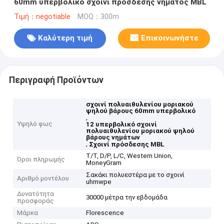
60mm υπερβολικό σχοινί πρόσδεσης νήματος MBL
Τιμή：negotiable
MOQ：300m
Καλύτερη τιμή
Επικοινωνήστε
Περιγραφή Προϊόντων
σχοινί πολυαιθυλενίου μοριακού
ψηλού βάρους 60mm υπερβολικό
,
Υψηλό φως
12 υπερβολικό σχοινί
πολυαιθυλενίου μοριακού ψηλού
βάρους νημάτων
,
Σχοινί πρόσδεσης MBL
T/T, D/P, L/C, Western Union,
Όροι πληρωμής
MoneyGram
Σακάκι πολυεστέρα με το σχοινί
Αριθμό μοντέλου
uhmwpe
Δυνατότητα
30000 μέτρα την εβδομάδα
προσφοράς
Μάρκα
Florescence