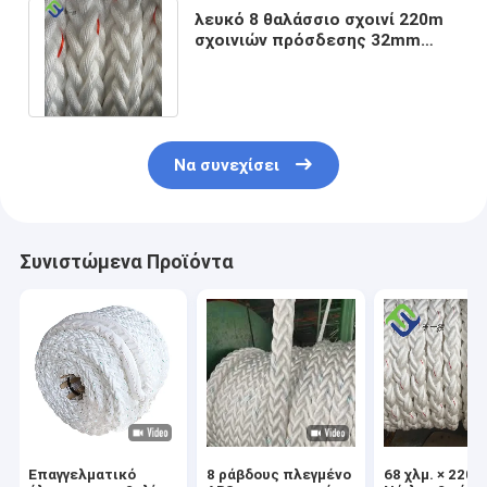
λευκό 8 θαλάσσιο σχοινί 220m
σχοινιών πρόσδεσης 32mm
νάυλον αποβαθρών νημάτων
σπείρα
Να συνεχίσει
Συνιστώμενα Προϊόντα
Επαγγελματικό
8 ράβδους πλεγμένο
68 χλμ. × 220 χ