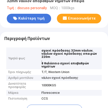
32mm νάυλον αποβαθρών νημάτων σπείρα
Τιμή：discuss personally
MOQ：1000kgs
Καλύτερη τιμή
Επικοινωνήστε
Περιγραφή Προϊόντων
,
σχοινί πρόσδεσης 32mm νάυλον
νάυλον σχοινί πρόσδεσης σπειρών
220m
Υψηλό φως
,
8 θαλάσσιο σχοινί αποβαθρών
νημάτων
Όροι πληρωμής
T/T, Western Union
Αριθμό μοντέλου
νάιλον σχοινί πρόσδεσης
Δυνατότητα
10000KGS
προσφοράς
Μάρκα
Florescence
Πιστοποίηση
CCS