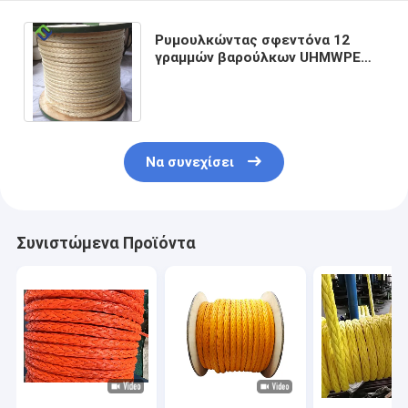
Ρυμουλκώντας σφεντόνα 12
γραμμών βαρούλκων UHMWPE
συνθετική γραμμές πρόσδεσης
STRAND HMPE
Να συνεχίσει
Συνιστώμενα Προϊόντα