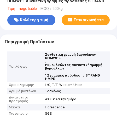
UHMWPE συνθετική γραμμές πρόσδεσης STRAND
HMPE
Τιμή：negotiable
MOQ：200kg
Καλύτερη τιμή
Επικοινωνήστε
Περιγραφή Προϊόντων
Συνθετική γραμμή βαρούλκων
UHMWPE
,
Ρυμουλκώντας συνθετική γραμμή
Υψηλό φως
βαρούλκων
,
12 γραμμές πρόσδεσης STRAND
HMPE
Όροι πληρωμής
L/C, T/T, Western Union
Αριθμό μοντέλου
12 σκέλος
Δυνατότητα
4000 κιλά την ημέρα
προσφοράς
Μάρκα
Florescence
Πιστοποίηση
SGS