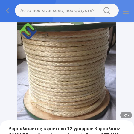
2
/
5
Ρυμουλκώντας σφεντόνα 12 γραμμών βαρούλκων